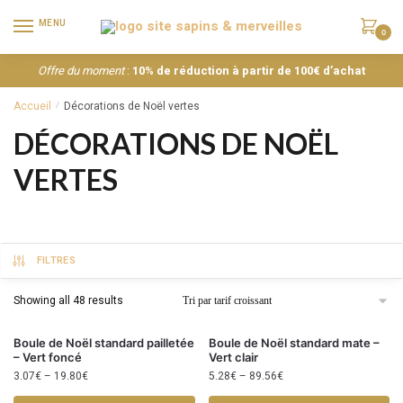
MENU
0
Offre du moment
:
10% de réduction à partir de 100€ d’achat
Accueil
Décorations de Noël vertes
/
DÉCORATIONS DE NOËL
VERTES
FILTRES
Showing all 48 results
Boule de Noël standard pailletée
Boule de Noël standard mate –
– Vert foncé
Vert clair
3.07
€
–
19.80
€
5.28
€
–
89.56
€