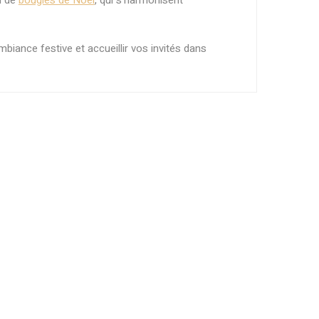
n de
bougies de Noël
, qui s’harmonisent
iance festive et accueillir vos invités dans