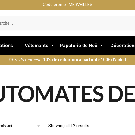
Code promo : MERVEILLES
ERCHE
nations
Vêtements
Papeterie de Noël
Décoration
Offre du moment
:
10% de réduction à partir de 100€ d’achat
UTOMATES DE
Showing all 12 results