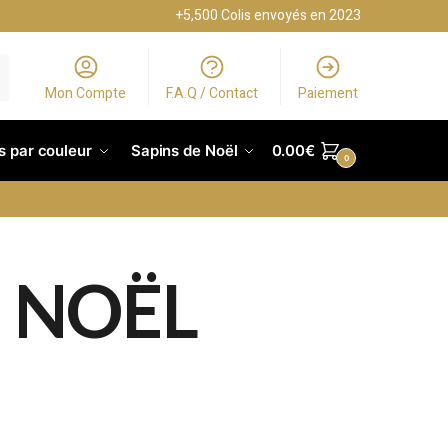
+5,500 Colis envoyés en 2023
Mon Compte
F.A.Q / Contact
Paiement
s par couleur
Sapins de Noël
0.00
€
0
 NOËL