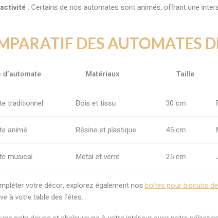
activité
: Certains de nos automates sont animés, offrant une interac
MPARATIF DES AUTOMATES D
 d’automate
Matériaux
Taille
e traditionnel
Bois et tissu
30 cm
te animé
Résine et plastique
45 cm
e musical
Métal et verre
25 cm
mpléter votre décor, explorez également nos
boîtes pour biscuits d
ve à votre table des fêtes.