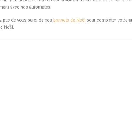
une note douce et chaleureuse à votre intérieur avec notre sélectio
ement avec nos automates.
ez pas de vous parer de nos
bonnets de Noël
pour compléter votre amb
de Noël.