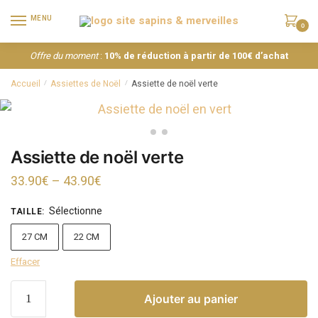
MENU
0
Offre du moment
:
10% de réduction à partir de 100€ d’achat
Accueil
Assiettes de Noël
Assiette de noël verte
/
/
Assiette de noël verte
33.90
€
–
43.90
€
Sélectionne
TAILLE
:
27 CM
22 CM
Effacer
Ajouter au panier