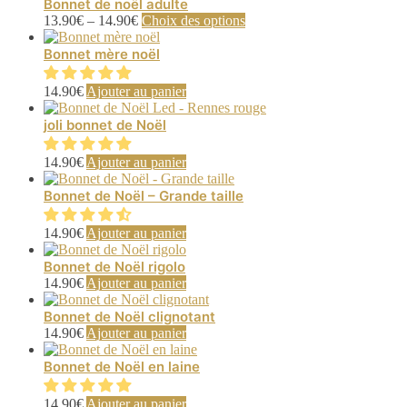
plusieurs
Bonnet de noël adulte
variations.
Ce
13.90
€
–
14.90
€
Choix des options
Les
produit
options
a
Bonnet mère noël
peuvent
plusieurs
être
variations.
14.90
€
Ajouter au panier
choisies
Les
sur
options
joli bonnet de Noël
la
peuvent
page
être
14.90
€
Ajouter au panier
du
choisies
produit
sur
Bonnet de Noël – Grande taille
la
page
du
14.90
€
Ajouter au panier
produit
Bonnet de Noël rigolo
14.90
€
Ajouter au panier
Bonnet de Noël clignotant
14.90
€
Ajouter au panier
Bonnet de Noël en laine
14.90
€
Ajouter au panier