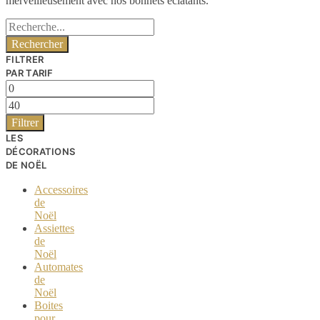
merveilleusement avec nos bonnets éclatants.
Rechercher :
FILTRER
PAR TARIF
Prix
min
Prix
max
Filtrer
LES
DÉCORATIONS
DE NOËL
Accessoires
de
Noël
Assiettes
de
Noël
Automates
de
Noël
Boites
pour