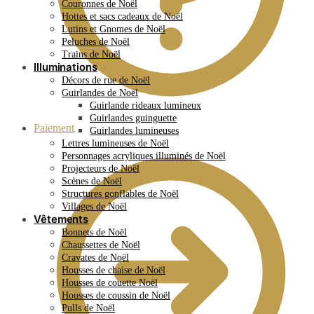
Couronnes de Noël
Hottes et sacs cadeaux de Noël
Lutins et Gnomes de Noël
Peluches de Noël
Trains de Noël
Illuminations
Décors de rue de Noël
Guirlandes de Noël
Guirlande rideaux lumineux
Guirlandes guinguette
Paiement
Guirlandes lumineuses
Lettres lumineuses de Noël
Personnages acryliques illuminés de Noël
Projecteurs de Noël
Scènes de Noël
Structures gonflables de Noël
Villages de Noël
Vêtements
Bonnets de Noël
Chaussettes de Noël
Cravates de Noël
Housses de chaise de Noël
Housses de couette Noël
Housses de coussin de Noël
Pulls de Noël