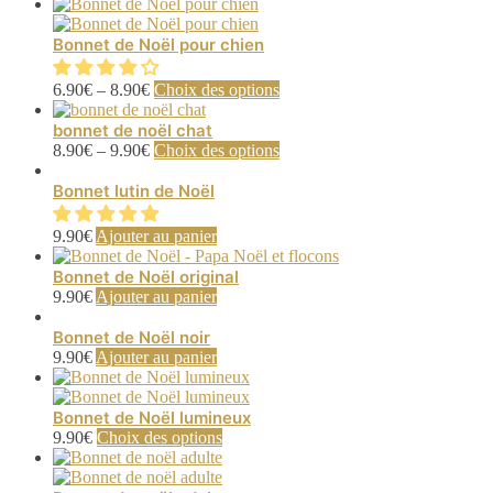
Bonnet de Noël pour chien
Ce
6.90
€
–
8.90
€
Choix des options
produit
a
bonnet de noël chat
plusieurs
Ce
8.90
€
–
9.90
€
Choix des options
variations.
produit
Les
a
Bonnet lutin de Noël
options
plusieurs
peuvent
variations.
9.90
€
Ajouter au panier
être
Les
choisies
options
Bonnet de Noël original
sur
peuvent
9.90
€
Ajouter au panier
la
être
page
choisies
Bonnet de Noël noir
du
sur
9.90
€
Ajouter au panier
produit
la
page
du
Bonnet de Noël lumineux
produit
Ce
9.90
€
Choix des options
produit
a