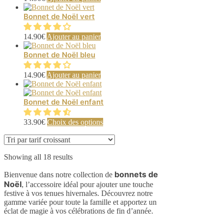
Bonnet de Noël vert
14.90
€
Ajouter au panier
Bonnet de Noël bleu
14.90
€
Ajouter au panier
Bonnet de Noël enfant
Ce
33.90
€
Choix des options
produit
a
plusieurs
Sorted
Showing all 18 results
variations.
by
Les
bonnets de
price:
Bienvenue dans notre collection de
options
low
Noël
peuvent
, l’accessoire idéal pour ajouter une touche
to
être
festive à vos tenues hivernales. Découvrez notre
high
choisies
gamme variée pour toute la famille et apportez un
sur
éclat de magie à vos célébrations de fin d’année.
la