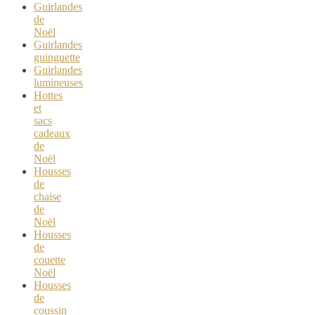
Guirlandes
de
Noël
Guirlandes
guinguette
Guirlandes
lumineuses
Hottes
et
sacs
cadeaux
de
Noël
Housses
de
chaise
de
Noël
Housses
de
couette
Noël
Housses
de
coussin