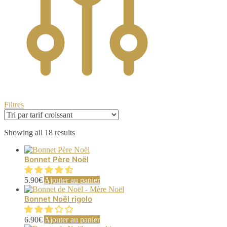
Filtres
Sorted
Showing all 18 results
by
price:
Bonnet Père Noël
low
to
high
5.90
€
Ajouter au panier
Bonnet Noël rigolo
6.90
€
Ajouter au panier