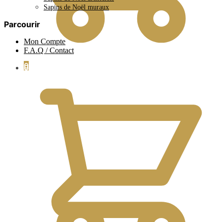
Sapins de Noël muraux
Parcourir
Mon Compte
F.A.Q / Contact
0
0.00
€