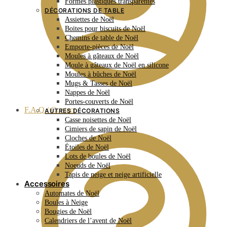
Formes plastiques transparentes
DÉCORATIONS DE TABLE
Assiettes de Noël
Boites pour biscuits de Noël
Chemins de table de Noël
Emporte-pièces de Noël
Moules à gâteaux de Noël
Moule à gâteaux de Noël en silicone
Moules à bûches de Noël
Mugs & Tasses de Noël
Nappes de Noël
Portes-couverts de Noël
F.A.Q / Contact
AUTRES DÉCORATIONS
Casse noisettes de Noël
Cimiers de sapin de Noël
Cloches de Noël
Étoiles de Noël
Lots de boules de Noël
Noeuds de Noël
Tapis de neige et neige artificielle
Accessoires
Automates de Noël
Boules à Neige
Bougies de Noël
Calendriers de l’avent de Noël