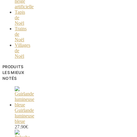
neige
artificielle
Tapis
de
Noël
Trains
de
Noël
Villages
de
Noël
PRODUITS
LES MIEUX
NOTÉS
Guirlande
lumineuse
bleue
27.90
€