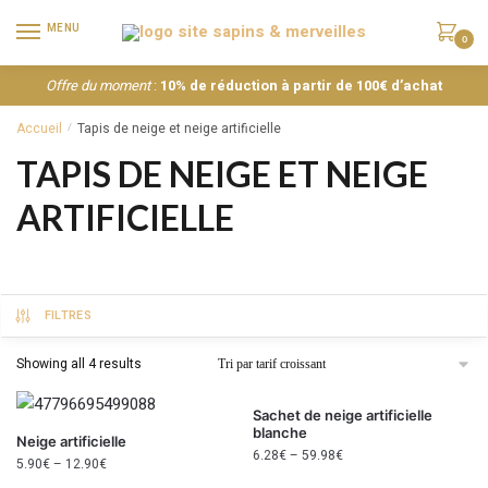
MENU
0
Offre du moment
:
10% de réduction à partir de 100€ d’achat
Accueil
Tapis de neige et neige artificielle
/
TAPIS DE NEIGE ET NEIGE
ARTIFICIELLE
FILTRES
Showing all 4 results
Sachet de neige artificielle
blanche
Neige artificielle
6.28
€
–
59.98
€
5.90
€
–
12.90
€