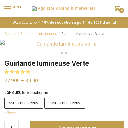
MENU
0
Offre du moment
:
10% de réduction à partir de 100€ d’achat
Accueil
Guirlandes lumineuses
Guirlande lumineuse Verte
/
/
Guirlande lumineuse Verte
27.90
€
–
39.90
€
Sélectionne
LONGUEUR
:
5M EU PLUG 220V
10M EU PLUG 220V
Effacer
Ajouter au panier