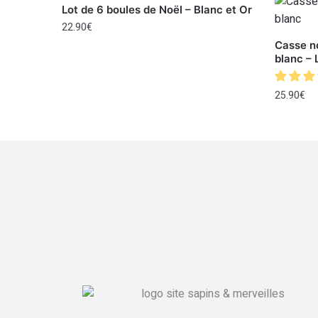
Lot de 6 boules de Noël – Blanc et Or
22.90
€
Casse no
blanc – 
25.90
€