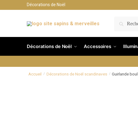
Décorations de Noël
RECH
Décorations de Noël
Accessoires
Illumi
Accueil
Décorations de Noël scandinaves
Guirlande boul
/
/