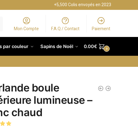
+5,500 Colis envoyés en 2023
Mon Compte
F.A.Q / Contact
Paiement
s par couleur
Sapins de Noël
0.00
€
0
rlande boule
érieure lumineuse –
nc chaud