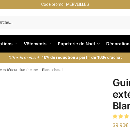
Code promo : MERVEILLES
ERCHE
nations
Vêtements
Papeterie de Noël
Décoration
Offre du moment
:
10% de réduction à partir de 100€ d’achat
e extérieure lumineuse – Blanc chaud
Gui
ext
Bla
39.90
€