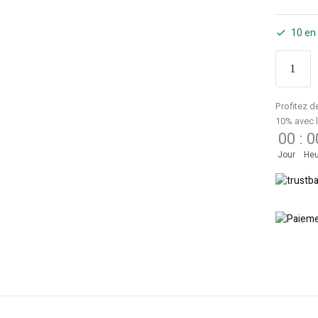
10 en
Profitez d
10% avec 
00
:
0
Jour
Heu