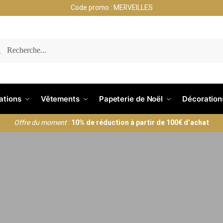
Code promo : MERVEILLES
RECHERCHE
nations
Vêtements
Papeterie de Noël
Décoration
Offre du moment
:
10% de réduction à partir de 100€ d’achat