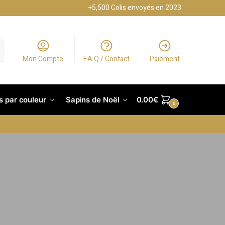
+5,500 Colis envoyés en 2023
Mon Compte
F.A.Q / Contact
Paiement
s par couleur
Sapins de Noël
0.00
€
0