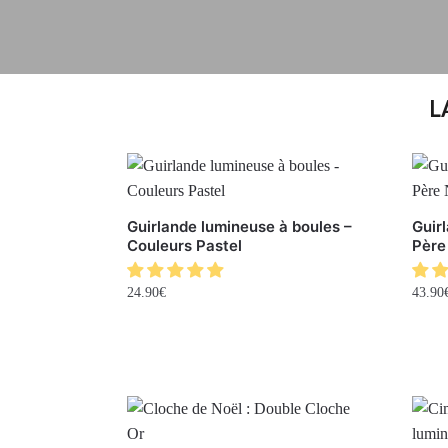
L
Guirlande lumineuse à boules –
Guir
Couleurs Pastel
Père
24.90
€
43.90