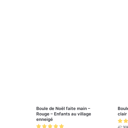
Boule de Noël faite main –
Boul
Rouge – Enfants au village
clai
enneigé
42.90