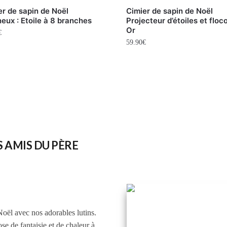
er de sapin de Noël
Cimier de sapin de Noël
neux : Etoile à 8 branches
Projecteur d’étoiles et floc
Or
€
59.90
€
S AMIS DU PÈRE
oël avec nos adorables lutins.
e de fantaisie et de chaleur à