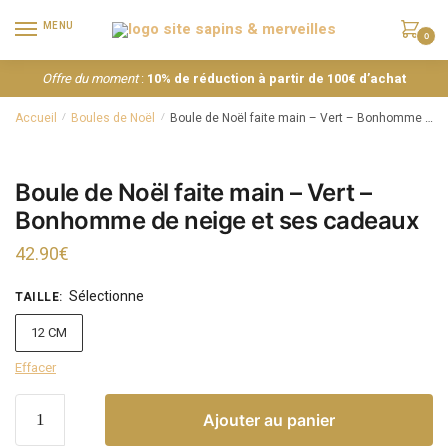
MENU
0
Offre du moment
:
10% de réduction à partir de 100€ d’achat
Accueil
Boules de Noël
Boule de Noël faite main – Vert – Bonhomme de neige et ses cadeaux
/
/
Boule de Noël faite main – Vert –
Bonhomme de neige et ses cadeaux
42.90
€
Sélectionne
TAILLE
:
12 CM
Effacer
Ajouter au panier