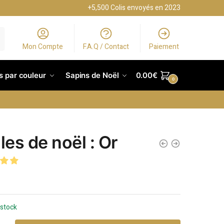
+5,500 Colis envoyés en 2023
Mon Compte
F.A.Q / Contact
Paiement
s par couleur
Sapins de Noël
0.00
€
0
les de noël : Or
 stock