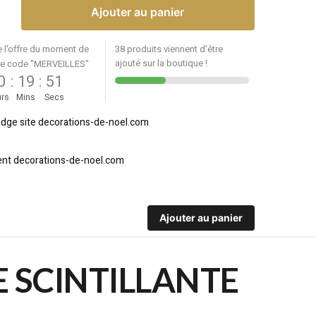
Ajouter au panier
e l'offre du moment de
38 produits viennent d'être
ajouté sur la boutique !
le code "MERVEILLES"
0
:
19
:
51
rs
Mins
Secs
Ajouter au panier
 SCINTILLANTE