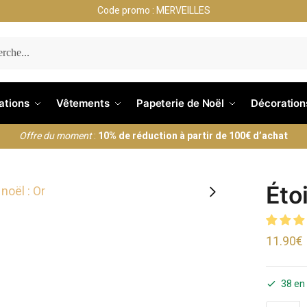
Code promo : MERVEILLES
ERCHE
nations
Vêtements
Papeterie de Noël
Décoration
Offre du moment
:
10% de réduction à partir de 100€ d’achat
Étoi
11.90
€
38 en