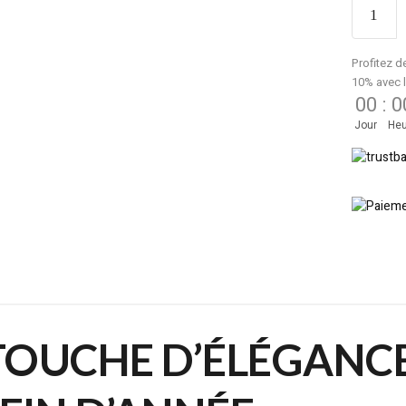
Profitez d
10% avec 
00
:
0
Jour
Heu
TOUCHE D’ÉLÉGANCE