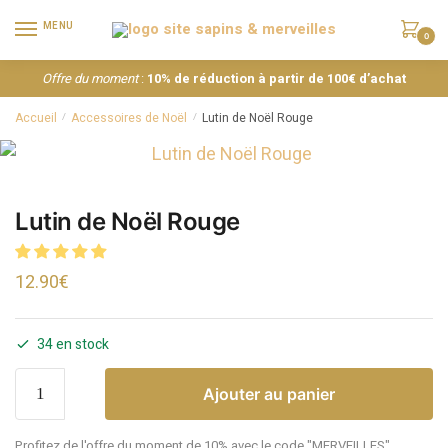
MENU
0
Offre du moment
:
10% de réduction à partir de 100€ d’achat
Accueil
Accessoires de Noël
Lutin de Noël Rouge
/
/
Lutin de Noël Rouge
12.90
€
34 en stock
Ajouter au panier
Profitez de l'offre du moment de 10% avec le code "MERVEILLES"