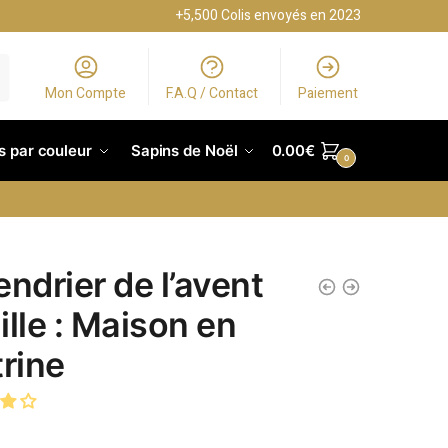
+5,500 Colis envoyés en 2023
Mon Compte
F.A.Q / Contact
Paiement
s par couleur
Sapins de Noël
0.00
€
0
endrier de l’avent
ille : Maison en
trine