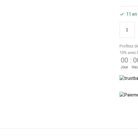
11 en
Profitez d
10% avec 
00
:
0
Jour
Heu