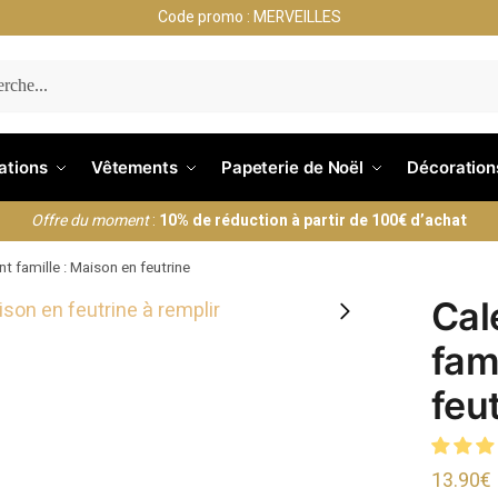
Code promo : MERVEILLES
ERCHE
nations
Vêtements
Papeterie de Noël
Décoration
Offre du moment
:
10% de réduction à partir de 100€ d’achat
nt famille : Maison en feutrine
Cal
fam
feu
13.90
€