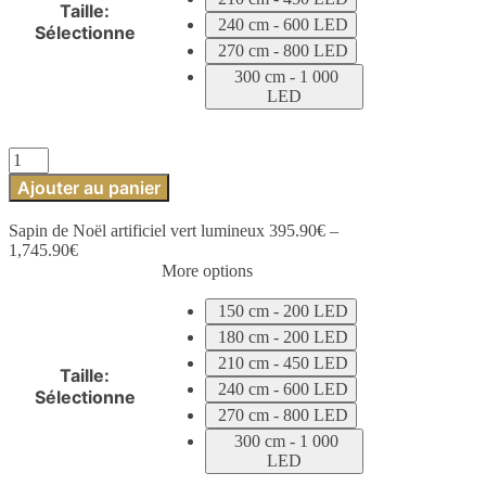
Taille
:
240 cm - 600 LED
Sélectionne
270 cm - 800 LED
300 cm - 1 000
LED
quantité
de
Ajouter au panier
Sapin
de
Sapin de Noël artificiel vert lumineux
395.90
€
–
Noël
1,745.90
€
artificiel
More options
vert
lumineux
150 cm - 200 LED
180 cm - 200 LED
210 cm - 450 LED
Taille
:
240 cm - 600 LED
Sélectionne
270 cm - 800 LED
300 cm - 1 000
LED