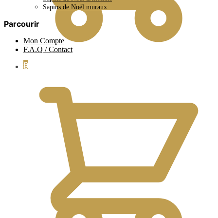
Sapins de Noël muraux
Parcourir
Mon Compte
F.A.Q / Contact
0
0.00
€