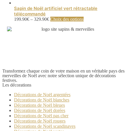
Sapin de Noël artificiel vert rétractable
télécommandé
Ce
199.90
€
–
329.90
€
Choix des options
produit
a
plusieurs
variations.
Les
options
peuvent
être
choisies
Transformez chaque coin de votre maison en un véritable pays des
sur
merveilles de Noël avec notre sélection unique de décorations
la
festives.
page
Les décorations
du
produit
Décorations de Noël argentées
Décorations de Noël blanches
Décorations de Noël bleues
Décorations de Noël dorées
Décorations de Noël pas cher
Décorations de Noël rouges
Décorations de Noël scandinaves