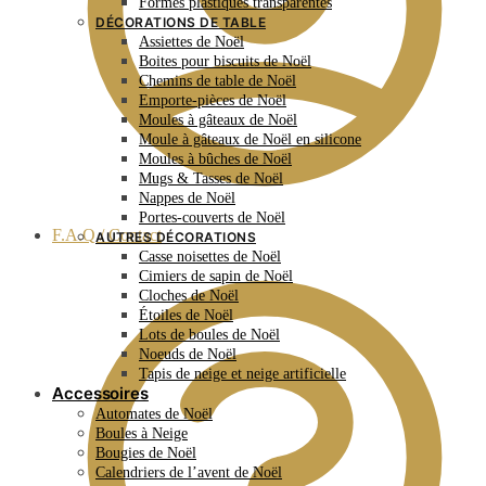
Formes plastiques transparentes
DÉCORATIONS DE TABLE
Assiettes de Noël
Boites pour biscuits de Noël
Chemins de table de Noël
Emporte-pièces de Noël
Moules à gâteaux de Noël
Moule à gâteaux de Noël en silicone
Moules à bûches de Noël
Mugs & Tasses de Noël
Nappes de Noël
Portes-couverts de Noël
F.A.Q / Contact
AUTRES DÉCORATIONS
Casse noisettes de Noël
Cimiers de sapin de Noël
Cloches de Noël
Étoiles de Noël
Lots de boules de Noël
Noeuds de Noël
Tapis de neige et neige artificielle
Accessoires
Automates de Noël
Boules à Neige
Bougies de Noël
Calendriers de l’avent de Noël