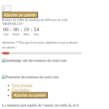
quantité
de
Ajouter au panier
Sapin
Profitez de l'offre du moment de 10% avec le code
de
"MERVEILLES"
Noël
00
:
00
:
19
:
53
artificiel
vert
Jour
Heurs
Mins
Secs
lumineux
Attention !!! Plus que 9 en stock, dépêchez-vous à obtenir
cet article !
Fiche Produit
Description
Ajouter au panier
Le moment tant espéré de l’année est enfin là, et il