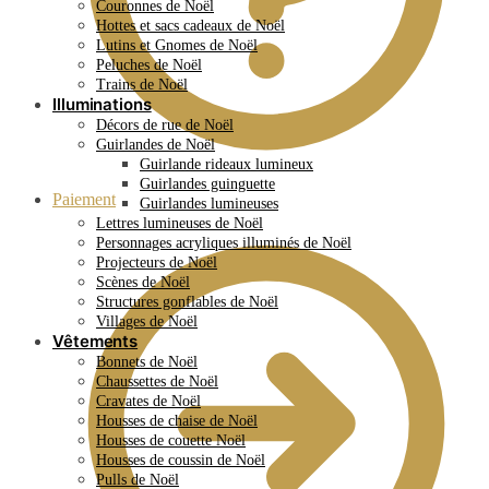
Couronnes de Noël
Hottes et sacs cadeaux de Noël
Lutins et Gnomes de Noël
Peluches de Noël
Trains de Noël
Illuminations
Décors de rue de Noël
Guirlandes de Noël
Guirlande rideaux lumineux
Guirlandes guinguette
Paiement
Guirlandes lumineuses
Lettres lumineuses de Noël
Personnages acryliques illuminés de Noël
Projecteurs de Noël
Scènes de Noël
Structures gonflables de Noël
Villages de Noël
Vêtements
Bonnets de Noël
Chaussettes de Noël
Cravates de Noël
Housses de chaise de Noël
Housses de couette Noël
Housses de coussin de Noël
Pulls de Noël