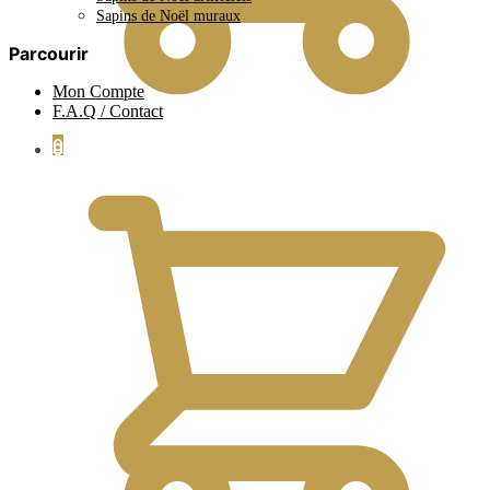
Sapins de Noël muraux
Parcourir
Mon Compte
F.A.Q / Contact
0
0.00
€