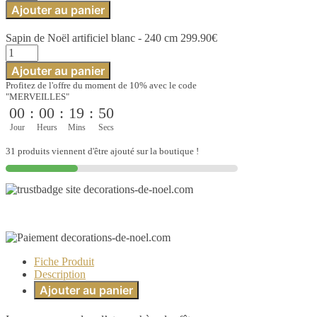
de
Ajouter au panier
Sapin
de
Sapin de Noël artificiel blanc - 240 cm
299.90
€
Noël
quantité
artificiel
de
blanc
Ajouter au panier
Sapin
-
Profitez de l'offre du moment de 10% avec le code
de
240
"MERVEILLES"
Noël
cm
00
:
00
:
19
:
50
artificiel
blanc
Jour
Heurs
Mins
Secs
-
240
31 produits viennent d'être ajouté sur la boutique !
cm
Fiche Produit
Description
Ajouter au panier