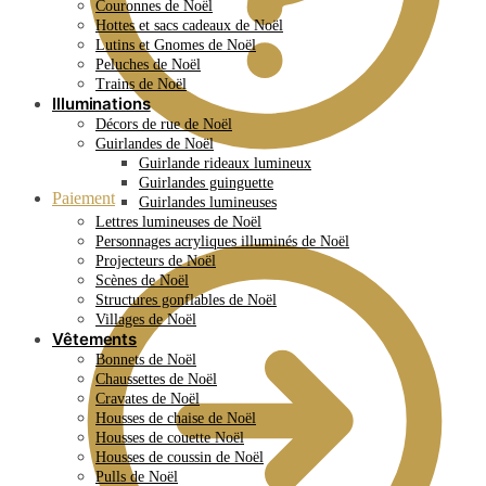
Couronnes de Noël
Hottes et sacs cadeaux de Noël
Lutins et Gnomes de Noël
Peluches de Noël
Trains de Noël
Illuminations
Décors de rue de Noël
Guirlandes de Noël
Guirlande rideaux lumineux
Guirlandes guinguette
Paiement
Guirlandes lumineuses
Lettres lumineuses de Noël
Personnages acryliques illuminés de Noël
Projecteurs de Noël
Scènes de Noël
Structures gonflables de Noël
Villages de Noël
Vêtements
Bonnets de Noël
Chaussettes de Noël
Cravates de Noël
Housses de chaise de Noël
Housses de couette Noël
Housses de coussin de Noël
Pulls de Noël