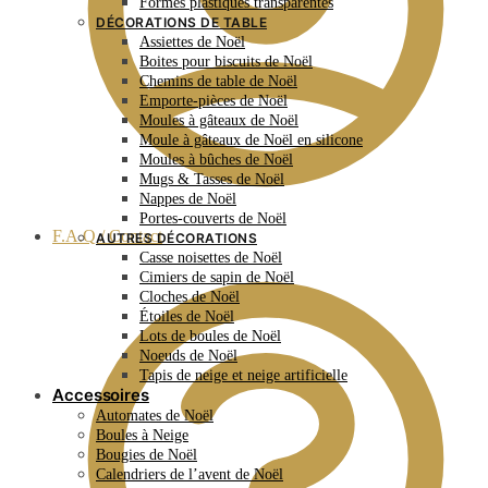
Formes plastiques transparentes
DÉCORATIONS DE TABLE
Assiettes de Noël
Boites pour biscuits de Noël
Chemins de table de Noël
Emporte-pièces de Noël
Moules à gâteaux de Noël
Moule à gâteaux de Noël en silicone
Moules à bûches de Noël
Mugs & Tasses de Noël
Nappes de Noël
Portes-couverts de Noël
F.A.Q / Contact
AUTRES DÉCORATIONS
Casse noisettes de Noël
Cimiers de sapin de Noël
Cloches de Noël
Étoiles de Noël
Lots de boules de Noël
Noeuds de Noël
Tapis de neige et neige artificielle
Accessoires
Automates de Noël
Boules à Neige
Bougies de Noël
Calendriers de l’avent de Noël