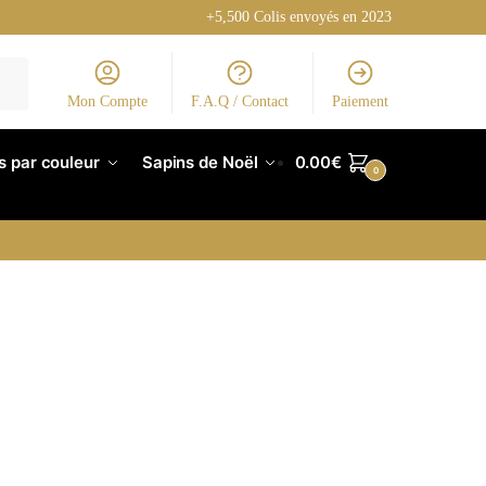
+5,500 Colis envoyés en 2023
Mon Compte
F.A.Q / Contact
Paiement
s par couleur
Sapins de Noël
0.00
€
0