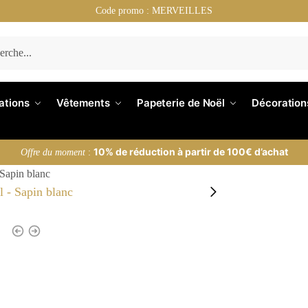
Code promo : MERVEILLES
nations
Vêtements
Papeterie de Noël
Décoration
10% de réduction à partir de 100€ d’achat
Offre du moment
:
Sapin blanc
n