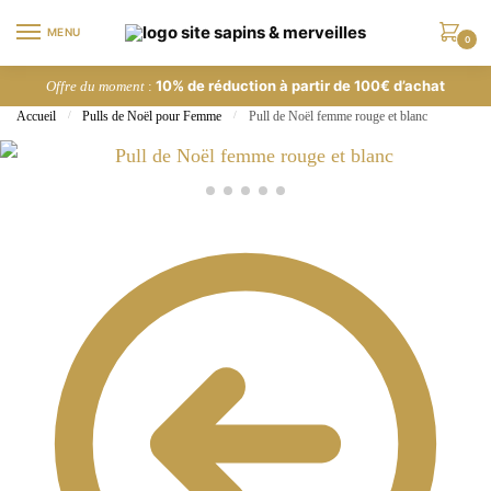
Skip
Skip
MENU
to
to
0
navigation
content
10% de réduction à partir de 100€ d’achat
Offre du moment
:
Accueil
/
Pulls de Noël pour Femme
/
Pull de Noël femme rouge et blanc