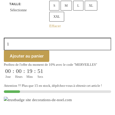
TAILLE
:
S
M
L
XL
Sélectionne
XXL
Effacer
quantité
de
Pull
Ajouter au panier
de
Profitez de l'offre du moment de 10% avec le code "MERVEILLES"
Noël
00
:
00
:
19
:
51
femme
Jour
Heurs
Mins
Secs
rouge
et
Attention !!! Plus que 15 en stock, dépêchez-vous à obtenir cet article !
blanc