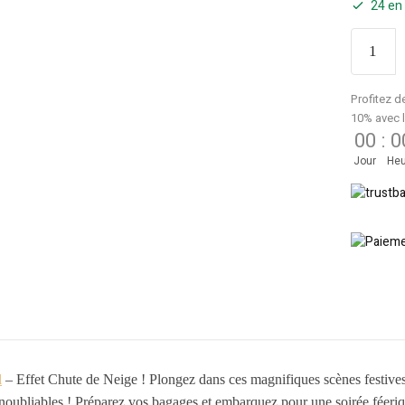
24 en
Profitez d
10% avec 
00
:
0
Jour
Heu
l
– Effet Chute de Neige ! Plongez dans ces magnifiques scènes festives
inoubliables ! Préparez vos bagages et embarquez pour une soirée féeriq