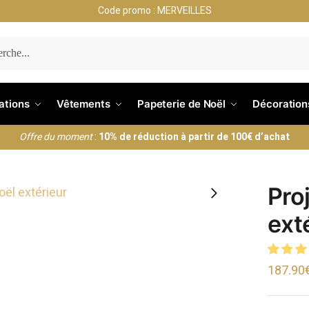
Code promo : MERVEILLES
ERCHE
nations
Vêtements
Papeterie de Noël
Décoration
Offre du moment
:
10% de réduction à partir de 100€ d’achat
Pro
ext
187.90