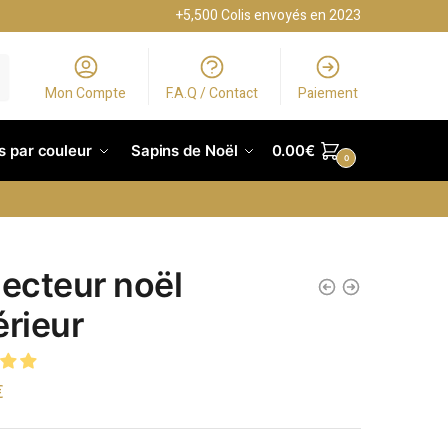
+5,500 Colis envoyés en 2023
Mon Compte
F.A.Q / Contact
Paiement
s par couleur
Sapins de Noël
0.00
€
0
jecteur noël
érieur
€