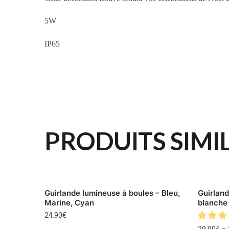
5W
IP65
PRODUITS SIMI
Guirlande lumineuse à boules – Bleu,
Guirland
Marine, Cyan
blanche
24.90
€