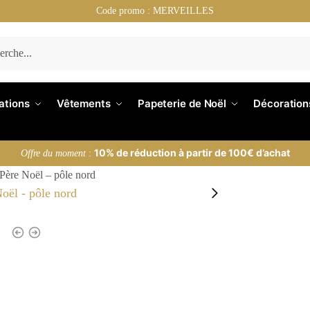
Code promo : MERVEILLES
nations
Vêtements
Papeterie de Noël
Décoration
10% de réduction à partir de 100€ d’achat
Offre du moment
:
Père Noël – pôle nord