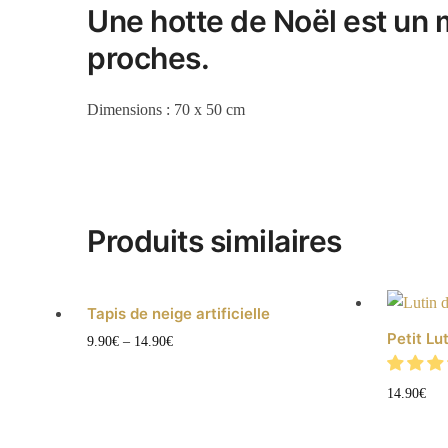
Une hotte de Noël est un 
proches.
Dimensions : 70 x 50 cm
Produits similaires
Tapis de neige artificielle
Petit Lu
Ce
9.90
€
–
14.90
€
produit
a
14.90
€
plusieurs
variations.