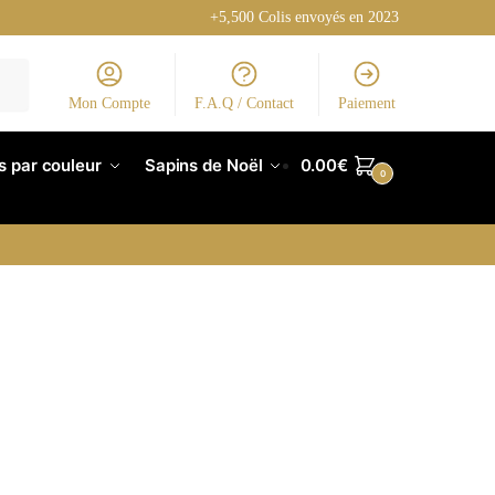
+5,500 Colis envoyés en 2023
Mon Compte
F.A.Q / Contact
Paiement
s par couleur
Sapins de Noël
0.00
€
0