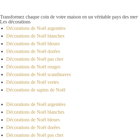
Les
options
Transformez chaque coin de votre maison en un véritable pays des merve
peuvent
Les décorations
Décorations de Noël argentées
être
Décorations de Noël blanches
choisies
Décorations de Noël bleues
sur
Décorations de Noël dorées
la
Décorations de Noël pas cher
page
Décorations de Noël rouges
du
Décorations de Noël scandinaves
produit
Décorations de Noël vertes
Décorations de sapins de Noël
Décorations de Noël argentées
Décorations de Noël blanches
Décorations de Noël bleues
Décorations de Noël dorées
Décorations de Noël pas cher