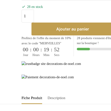
28 en stock
quantité
de
Hotte
Ajouter au panier
du
Père
Profitez de l'offre du moment de 10%
28 produits viennent d'êt
sur la boutique !
Noël
avec le code "MERVEILLES"
00
:
00
:
19
:
52
-
Jour
Heurs
Mins
Secs
pôle
nord
Fiche Produit
Description