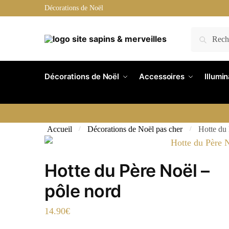
Skip
Skip
Décorations de Noël
to
to
navigation
content
Recherche
Recherche
pour :
Décorations de Noël
Accessoires
Illumi
Accueil
Décorations de Noël pas cher
Hotte du 
/
/
Hotte du Père Noël –
pôle nord
14.90
€