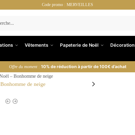
Code promo : MERVEILLES
nations
Vêtements
Papeterie de Noël
Décoration
10% de réduction à partir de 100€ d’achat
Offre du moment
:
 Noël – Bonhomme de neige