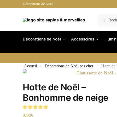
Skip
Skip
Décorations de Noël
to
to
navigation
content
Recherche
Recherche
pour :
Décorations de Noël
Accessoires
Illumi
Accueil
Décorations de Noël pas cher
Hotte de
/
/
Hotte de Noël –
Bonhomme de neige
9.90
€