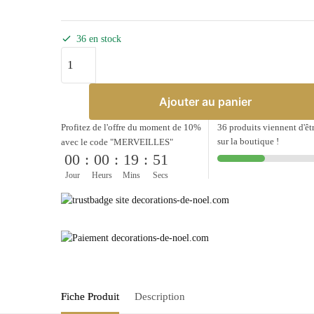
36 en stock
quantité
de
Hotte
Ajouter au panier
de
Noël
Profitez de l'offre du moment de 10%
36 produits viennent d'êt
sur la boutique !
-
avec le code "MERVEILLES"
00
:
00
:
19
:
51
Bonhomme
Jour
Heurs
Mins
Secs
de
neige
Fiche Produit
Description