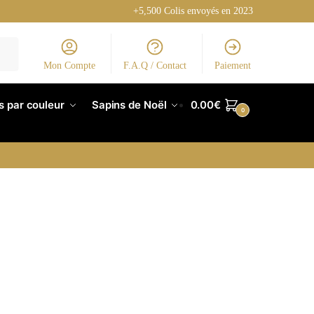
+5,500 Colis envoyés en 2023
Mon Compte
F.A.Q / Contact
Paiement
s par couleur
Sapins de Noël
0.00
€
0