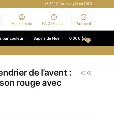
+5,500 Colis envoyés en 2023
Mon Compte
F.A.Q / Contact
Paiement
s par couleur
Sapins de Noël
0.00
€
0
ndrier de l’avent :
son rouge avec