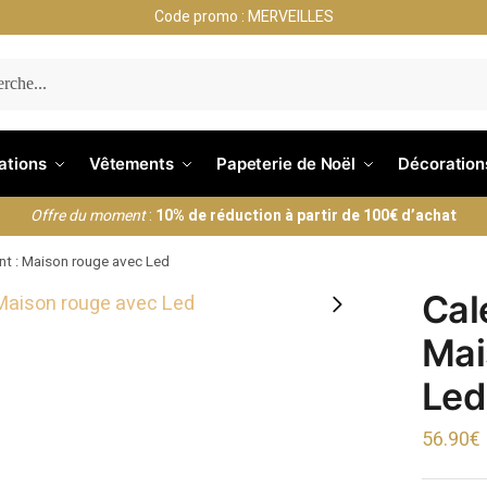
Code promo : MERVEILLES
ERCHE
nations
Vêtements
Papeterie de Noël
Décoration
Offre du moment
:
10% de réduction à partir de 100€ d’achat
ent : Maison rouge avec Led
Cale
Mai
Led
56.90
€