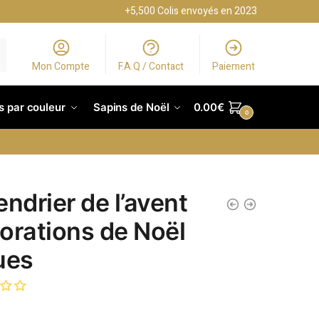
+5,500 Colis envoyés en 2023
Mon Compte
F.A.Q / Contact
Paiement
s par couleur
Sapins de Noël
0.00
€
0
endrier de l’avent
orations de Noël
ues