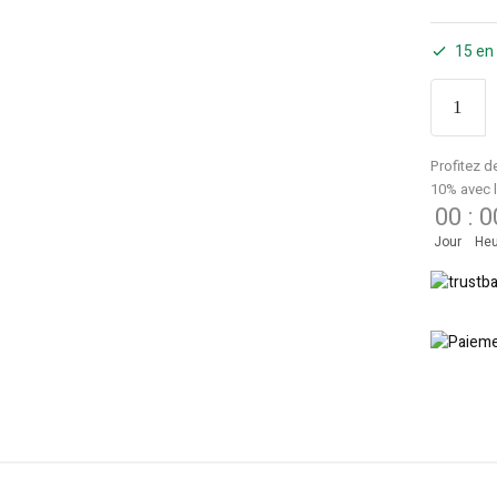
15 en
Profitez d
10% avec 
00
:
0
Jour
Heu