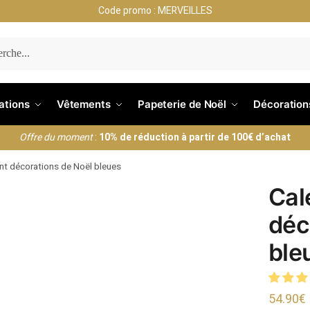
Code promo : MERVEILLES
ERCHE
nations
Vêtements
Papeterie de Noël
Décoration
Offre du moment
:
10% de réduction à partir de 100€ d’achat
ent décorations de Noël bleues
Cal
déc
ble
54.90
€