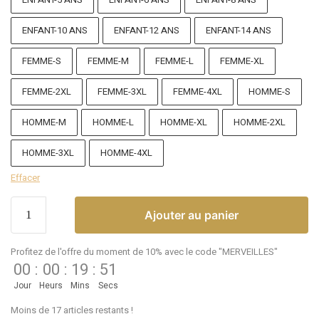
ENFANT-10 ANS
ENFANT-12 ANS
ENFANT-14 ANS
FEMME-S
FEMME-M
FEMME-L
FEMME-XL
FEMME-2XL
FEMME-3XL
FEMME-4XL
HOMME-S
HOMME-M
HOMME-L
HOMME-XL
HOMME-2XL
HOMME-3XL
HOMME-4XL
Effacer
Ajouter au panier
Profitez de l'offre du moment de 10% avec le code "MERVEILLES"
00
:
00
:
19
:
51
Jour
Heurs
Mins
Secs
Moins de 17 articles restants !