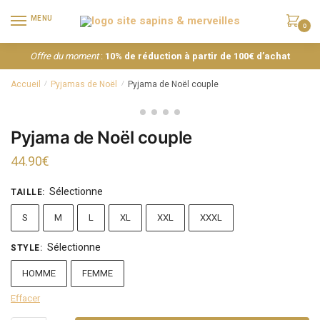
MENU
0
Offre du moment
:
10% de réduction à partir de 100€ d’achat
Accueil
Pyjamas de Noël
Pyjama de Noël couple
/
/
Pyjama de Noël couple
44.90
€
Sélectionne
TAILLE
:
S
M
L
XL
XXL
XXXL
Sélectionne
STYLE
:
HOMME
FEMME
Effacer