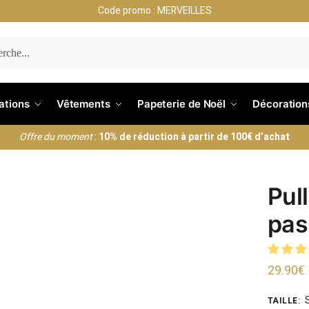
Code promo : MERVEILLES
ERCHE
nations
Vêtements
Papeterie de Noël
Décoration
Offre du moment
:
10% de réduction à partir de 100€ d’achat
Pul
pas
29.90
€
TAILLE
: