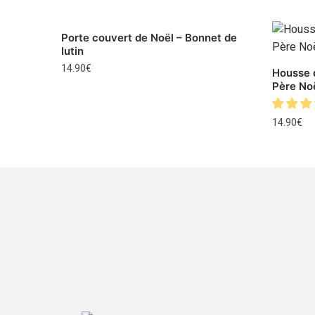
Porte couvert de Noël – Bonnet de
lutin
14.90
€
Housse d
Père No
14.90
€