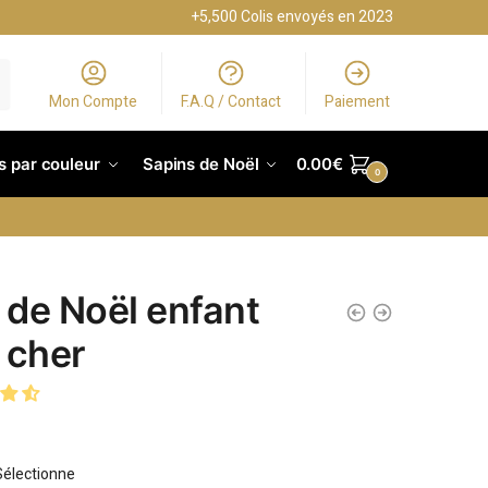
+5,500 Colis envoyés en 2023
Mon Compte
F.A.Q / Contact
Paiement
s par couleur
Sapins de Noël
0.00
€
0
l de Noël enfant
 cher
Sélectionne