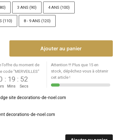
80)
3 ANS (90)
4 ANS (100)
S (110)
8 - 9 ANS (120)
Ajouter au panier
e l'offre du moment de
Attention !!! Plus que 15 en
stock, dépêchez-vous à obtenir
le code "MERVEILLES"
0
:
19
:
52
cet article !
rs
Mins
Secs
Ajouter au panier