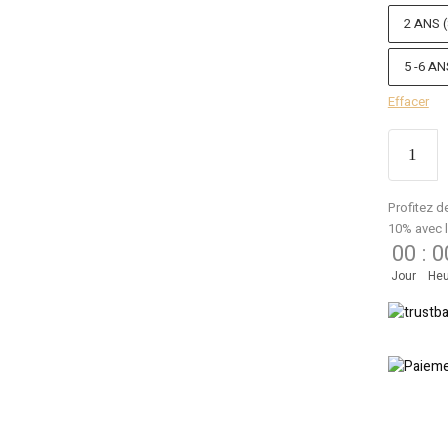
2 ANS (
5 -6 AN
Effacer
Profitez d
10% avec 
00
:
0
Jour
Heu