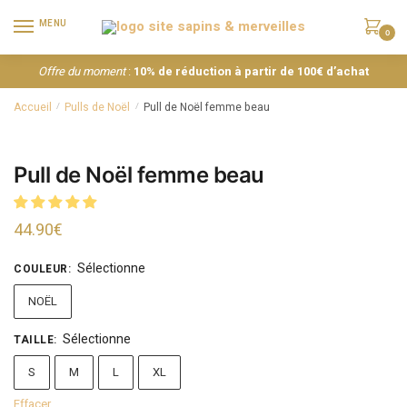
MENU
0
Offre du moment
:
10% de réduction à partir de 100€ d’achat
Accueil
Pulls de Noël
Pull de Noël femme beau
/
/
Pull de Noël femme beau
44.90
€
Sélectionne
COULEUR
:
NOËL
Sélectionne
TAILLE
:
S
M
L
XL
Effacer