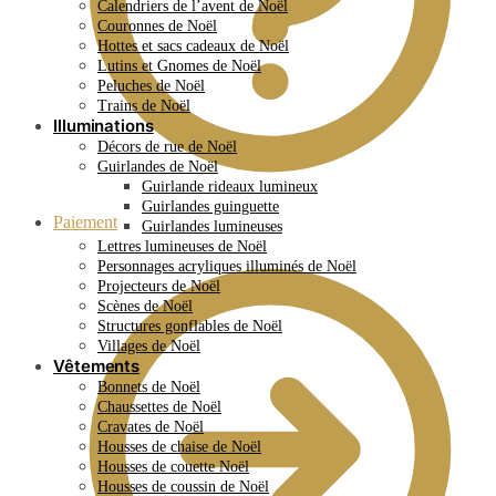
Calendriers de l’avent de Noël
Couronnes de Noël
Hottes et sacs cadeaux de Noël
Lutins et Gnomes de Noël
Peluches de Noël
Trains de Noël
Illuminations
Décors de rue de Noël
Guirlandes de Noël
Guirlande rideaux lumineux
Guirlandes guinguette
Paiement
Guirlandes lumineuses
Lettres lumineuses de Noël
Personnages acryliques illuminés de Noël
Projecteurs de Noël
Scènes de Noël
Structures gonflables de Noël
Villages de Noël
Vêtements
Bonnets de Noël
Chaussettes de Noël
Cravates de Noël
Housses de chaise de Noël
Housses de couette Noël
Housses de coussin de Noël