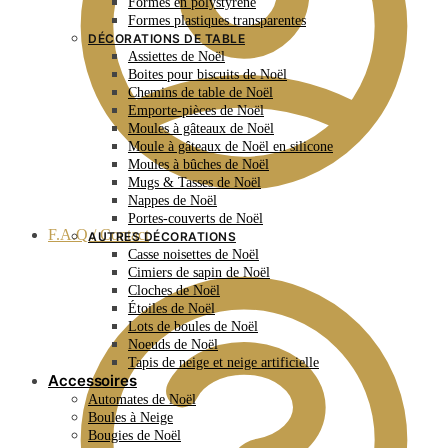
Formes en polystyrène
Formes plastiques transparentes
DÉCORATIONS DE TABLE
Assiettes de Noël
Boites pour biscuits de Noël
Chemins de table de Noël
Emporte-pièces de Noël
Moules à gâteaux de Noël
Moule à gâteaux de Noël en silicone
Moules à bûches de Noël
Mugs & Tasses de Noël
Nappes de Noël
Portes-couverts de Noël
F.A.Q / Contact
AUTRES DÉCORATIONS
Casse noisettes de Noël
Cimiers de sapin de Noël
Cloches de Noël
Étoiles de Noël
Lots de boules de Noël
Noeuds de Noël
Tapis de neige et neige artificielle
Accessoires
Automates de Noël
Boules à Neige
Bougies de Noël