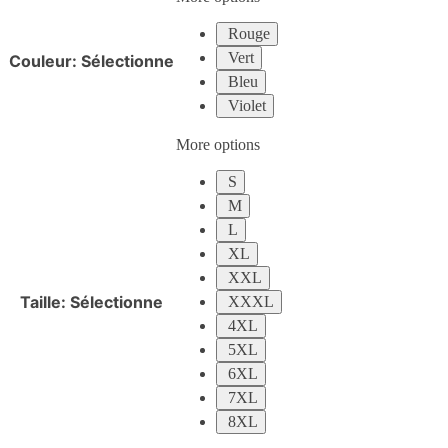
Rouge
Vert
Couleur
:
Sélectionne
Bleu
Violet
More options
S
M
L
XL
XXL
Taille
:
Sélectionne
XXXL
4XL
5XL
6XL
7XL
8XL