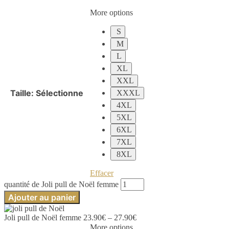
More options
S
M
L
XL
XXL
Taille
:
Sélectionne
XXXL
4XL
5XL
6XL
7XL
8XL
Effacer
quantité de Joli pull de Noël femme
Ajouter au panier
Joli pull de Noël femme
23.90
€
–
27.90
€
More options