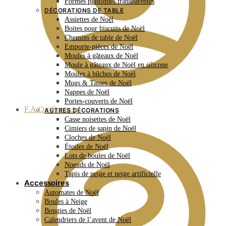
Formes plastiques transparentes
DÉCORATIONS DE TABLE
Assiettes de Noël
Boites pour biscuits de Noël
Chemins de table de Noël
Emporte-pièces de Noël
Moules à gâteaux de Noël
Moule à gâteaux de Noël en silicone
Moules à bûches de Noël
Mugs & Tasses de Noël
Nappes de Noël
Portes-couverts de Noël
F.A.Q / Contact
AUTRES DÉCORATIONS
Casse noisettes de Noël
Cimiers de sapin de Noël
Cloches de Noël
Étoiles de Noël
Lots de boules de Noël
Noeuds de Noël
Tapis de neige et neige artificielle
Accessoires
Automates de Noël
Boules à Neige
Bougies de Noël
Calendriers de l’avent de Noël