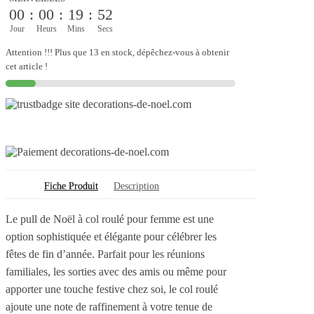
Noël
00
:
00
:
19
:
51
col
roulé
Jour
Heurs
Mins
Secs
femme
Attention !!! Plus que 13 en stock, dépêchez-vous à obtenir
cet article !
Fiche Produit
Description
Le pull de Noël à col roulé pour femme est une
option sophistiquée et élégante pour célébrer les
fêtes de fin d’année. Parfait pour les réunions
familiales, les sorties avec des amis ou même pour
apporter une touche festive chez soi, le col roulé
ajoute une note de raffinement à votre tenue de