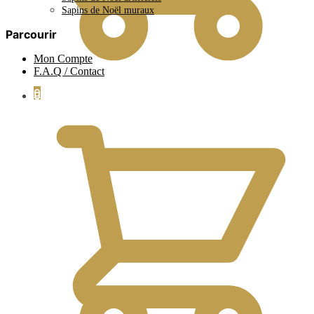
Sapins de Noël muraux
Parcourir
Mon Compte
F.A.Q / Contact
0
0.00
€