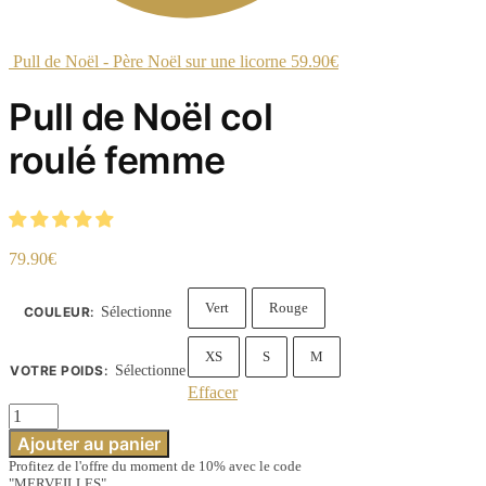
Pull de Noël - Père Noël sur une licorne
59.90
€
Pull de Noël col
roulé femme
79.90
€
Vert
Rouge
COULEUR
:
Sélectionne
XS
S
M
VOTRE POIDS
:
Sélectionne
Effacer
quantité
de
Ajouter au panier
Pull
Profitez de l'offre du moment de 10% avec le code
de
"MERVEILLES"