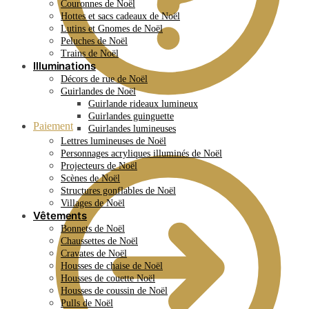
Couronnes de Noël
Hottes et sacs cadeaux de Noël
Lutins et Gnomes de Noël
Peluches de Noël
Trains de Noël
Illuminations
Décors de rue de Noël
Guirlandes de Noël
Guirlande rideaux lumineux
Guirlandes guinguette
Paiement
Guirlandes lumineuses
Lettres lumineuses de Noël
Personnages acryliques illuminés de Noël
Projecteurs de Noël
Scènes de Noël
Structures gonflables de Noël
Villages de Noël
Vêtements
Bonnets de Noël
Chaussettes de Noël
Cravates de Noël
Housses de chaise de Noël
Housses de couette Noël
Housses de coussin de Noël
Pulls de Noël