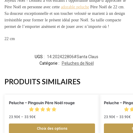
Joyeux Noël ! Donnez à vos enfants l’opportunité unique d’approcher le
Père Noël en personne avec cette
adorable peluche
Père Noël de 22 cm.
Sa douceur exceptionnelle et son toucher velouté se marient à un design
irrésistible pour former le présent idéal pour Noël. Sa taille compacte
permet de l’emporter aisément et de jouer avec n’importe où !
22 cm
UGS :
14:202422806#Santa Claus
Catégorie :
Peluches de Noël
PRODUITS SIMILAIRES
Peluche – Pingouin Père Noël rouge
Peluche – Pingo
23.90
€
–
33.90
€
23.90
€
–
33.90
€
Choix des options