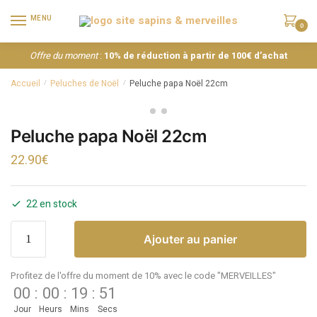
MENU
0
Offre du moment
:
10% de réduction à partir de 100€ d’achat
Accueil
Peluches de Noël
Peluche papa Noël 22cm
/
/
Peluche papa Noël 22cm
22.90
€
22 en stock
Ajouter au panier
Profitez de l'offre du moment de 10% avec le code "MERVEILLES"
00
:
00
:
19
:
51
Jour
Heurs
Mins
Secs