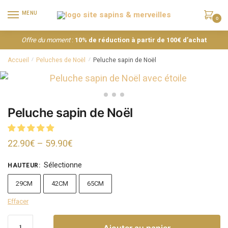
MENU
0
Offre du moment
:
10% de réduction à partir de 100€ d’achat
Accueil
Peluches de Noël
Peluche sapin de Noël
/
/
Peluche sapin de Noël
22.90
€
–
59.90
€
Sélectionne
HAUTEUR
:
29CM
42CM
65CM
Effacer
Ajouter au panier