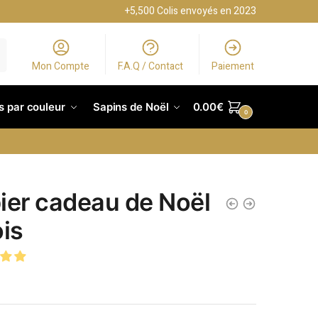
+5,500 Colis envoyés en 2023
Mon Compte
F.A.Q / Contact
Paiement
s par couleur
Sapins de Noël
0.00
€
0
ier cadeau de Noël
ois