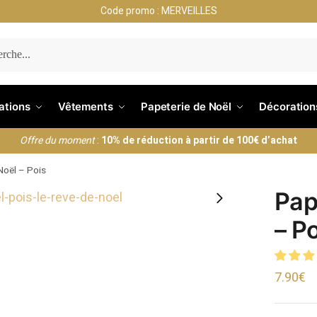
Code promo : MERVEILLES
ERCHE
nations
Vêtements
Papeterie de Noël
Décoration
Offre du moment
:
10% de réduction à partir de 100€ d’achat
Noël – Pois
Pap
– P
7.90
€