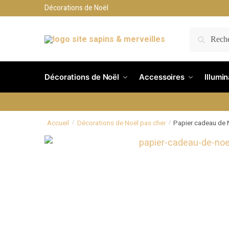
Décorations de Noël
RECH
Décorations de Noël
Accessoires
Illumi
Accueil
Décorations de Noël pas cher
Papier cadeau de 
/
/