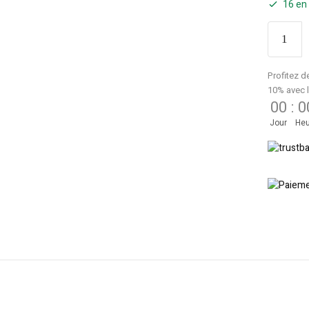
16 en
Profitez d
10% avec 
00
:
0
Jour
Heu