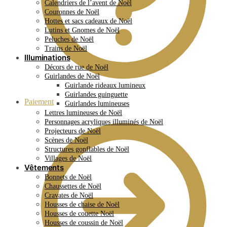
Calendriers de l’avent de Noël
Couronnes de Noël
Hottes et sacs cadeaux de Noël
Lutins et Gnomes de Noël
Peluches de Noël
Trains de Noël
Illuminations
Décors de rue de Noël
Guirlandes de Noël
Guirlande rideaux lumineux
Guirlandes guinguette
Paiement
Guirlandes lumineuses
Lettres lumineuses de Noël
Personnages acryliques illuminés de Noël
Projecteurs de Noël
Scènes de Noël
Structures gonflables de Noël
Villages de Noël
Vêtements
Bonnets de Noël
Chaussettes de Noël
Cravates de Noël
Housses de chaise de Noël
Housses de couette Noël
Housses de coussin de Noël