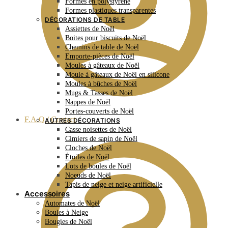
Formes en polystyrène
Formes plastiques transparentes
DÉCORATIONS DE TABLE
Assiettes de Noël
Boites pour biscuits de Noël
Chemins de table de Noël
Emporte-pièces de Noël
Moules à gâteaux de Noël
Moule à gâteaux de Noël en silicone
Moules à bûches de Noël
Mugs & Tasses de Noël
Nappes de Noël
Portes-couverts de Noël
F.A.Q / Contact
AUTRES DÉCORATIONS
Casse noisettes de Noël
Cimiers de sapin de Noël
Cloches de Noël
Étoiles de Noël
Lots de boules de Noël
Noeuds de Noël
Tapis de neige et neige artificielle
Accessoires
Automates de Noël
Boules à Neige
Bougies de Noël