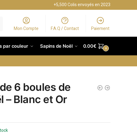
+5,500 Colis envoyés en 2023
Mon Compte
F.A.Q / Contact
Paiement
s par couleur
Sapins de Noël
0.00
€
0
 de 6 boules de
l – Blanc et Or
stock