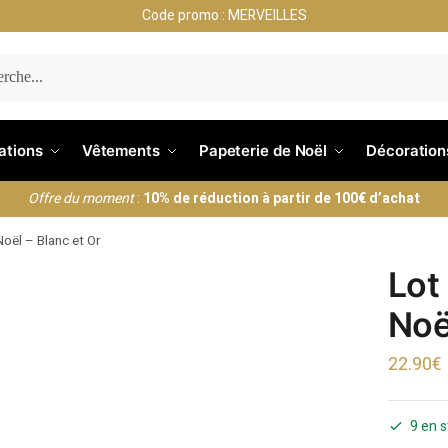
Code promo : MERVEILLES
ERCHE
nations
Vêtements
Papeterie de Noël
Décoration
Offre du moment
:
10% de réduction à partir de 100€ d’achat
Noël – Blanc et Or
Lot
Noë
22.90
€
9 en 