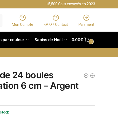
+5,500 Colis envoyés en 2023
Mon Compte
F.A.Q / Contact
Paiement
s par couleur
Sapins de Noël
0.00
€
0
 de 24 boules
ation 6 cm – Argent
 stock