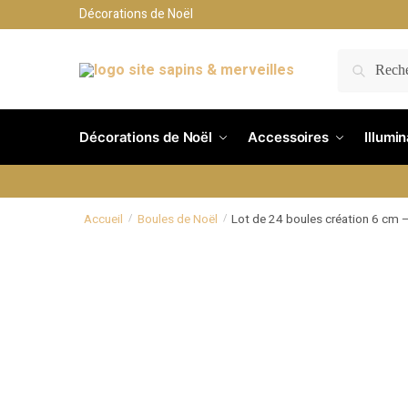
Décorations de Noël
RECH
Décorations de Noël
Accessoires
Illumi
Accueil
Boules de Noël
Lot de 24 boules création 6 cm 
/
/