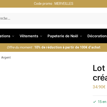
Code promo : MERVEILLES
ERCHE
nations
Vêtements
Papeterie de Noël
Décoration
Offre du moment
:
10% de réduction à partir de 100€ d’achat
– Argent
Lot
cré
34.90
€
15 en