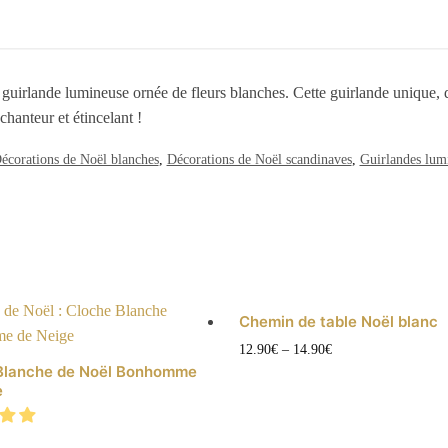
e guirlande lumineuse ornée de fleurs blanches. Cette guirlande unique, 
hanteur et étincelant !
écorations de Noël blanches
,
Décorations de Noël scandinaves
,
Guirlandes lum
Chemin de table Noël blanc
Ce
12.90
€
–
14.90
€
Blanche de Noël Bonhomme
produit
e
a
plusieurs
variations.