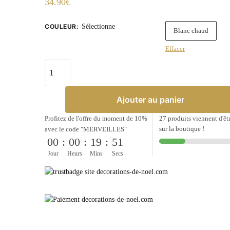
34.90
€
COULEUR
:
Sélectionne
Blanc chaud
Effacer
quantité
de
Guirlande
Ajouter au panier
lumineuses
-
Profitez de l'offre du moment de 10%
27 produits viennent d'êt
sur la boutique !
motif
avec le code "MERVEILLES"
00
:
00
:
19
:
51
fleurs
Jour
Heurs
Mins
Secs
blanches