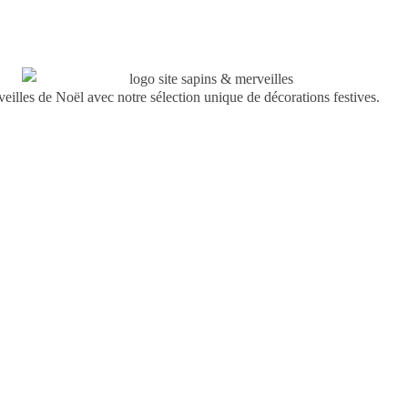
Les
options
peuvent
être
illes de Noël avec notre sélection unique de décorations festives.
choisies
sur
la
page
du
produit