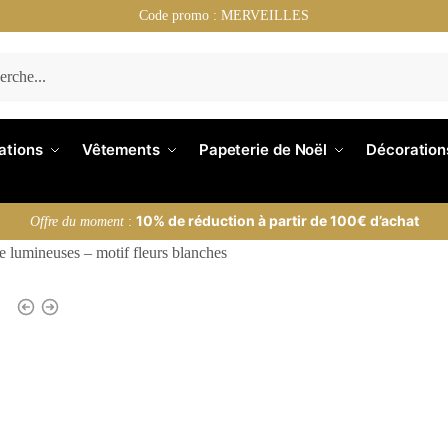
Code promo : MERVEILLES
nations
Vêtements
Papeterie de Noël
Décoration
10% de réduction à partir de 100€ d’achat
Offre du moment
:
e lumineuses – motif fleurs blanches