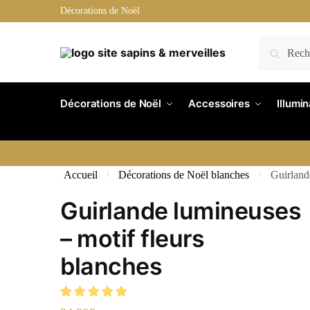
Skip
Skip
Décorations de Noël
to
to
navigation
content
Recherche
Recherche
pour :
Décorations de Noël
Accessoires
Illumi
Accueil
Décorations de Noël blanches
Guirland
/
/
Guirlande lumineuses
– motif fleurs
blanches