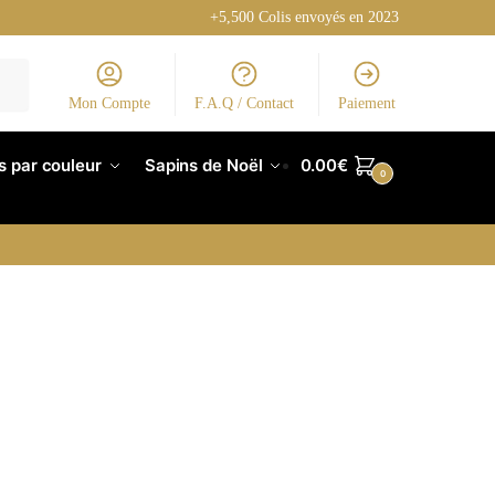
+5,500 Colis envoyés en 2023
Mon Compte
F.A.Q / Contact
Paiement
s par couleur
Sapins de Noël
0.00
€
0