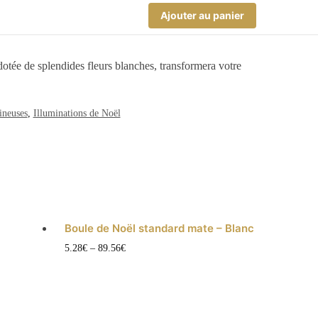
Ajouter au panier
dotée de splendides fleurs blanches, transformera votre
ineuses
,
Illuminations de Noël
Boule de Noël standard mate – Blanc
Ce
5.28
€
–
89.56
€
produit
a
plusieurs
variations.