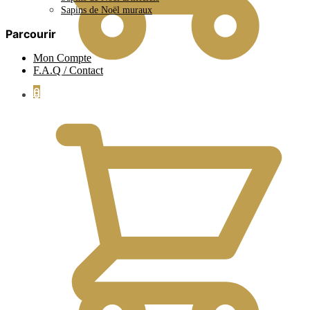
Sapins de Noël muraux
Parcourir
Mon Compte
F.A.Q / Contact
0
0.00
€