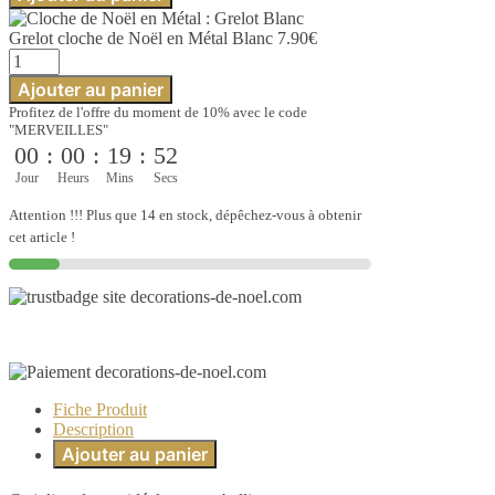
Grelot
cloche
Grelot cloche de Noël en Métal Blanc
7.90
€
de
quantité
Noël
de
en
Ajouter au panier
Grelot
Métal
Profitez de l'offre du moment de 10% avec le code
cloche
Blanc
"MERVEILLES"
de
00
:
00
:
19
:
51
Noël
en
Jour
Heurs
Mins
Secs
Métal
Blanc
Attention !!! Plus que 14 en stock, dépêchez-vous à obtenir
cet article !
Fiche Produit
Description
Ajouter au panier