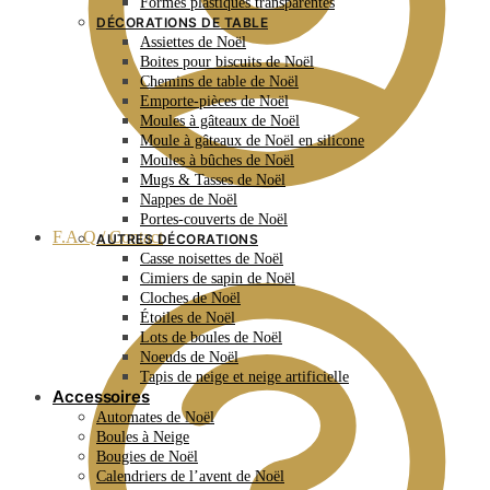
Formes plastiques transparentes
DÉCORATIONS DE TABLE
Assiettes de Noël
Boites pour biscuits de Noël
Chemins de table de Noël
Emporte-pièces de Noël
Moules à gâteaux de Noël
Moule à gâteaux de Noël en silicone
Moules à bûches de Noël
Mugs & Tasses de Noël
Nappes de Noël
Portes-couverts de Noël
F.A.Q / Contact
AUTRES DÉCORATIONS
Casse noisettes de Noël
Cimiers de sapin de Noël
Cloches de Noël
Étoiles de Noël
Lots de boules de Noël
Noeuds de Noël
Tapis de neige et neige artificielle
Accessoires
Automates de Noël
Boules à Neige
Bougies de Noël
Calendriers de l’avent de Noël