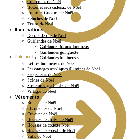
Couronnes de Noël
Hottes et sacs cadeaux de Noël
Lutins et Gnomes de Noël
Peluches de Noël
Trains de Noël
Illuminations
Décors de rue de Noël
Guirlandes de Noël
Guirlande rideaux lumineux
Guirlandes guinguette
Paiement
Guirlandes lumineuses
Lettres lumineuses de Noël
Personnages acryliques illuminés de Noël
Projecteurs de Noël
Scènes de Noël
Structures gonflables de Noël
Villages de Noël
Vêtements
Bonnets de Noël
Chaussettes de Noël
Cravates de Noël
Housses de chaise de Noël
Housses de couette Noël
Housses de coussin de Noël
Pulls de Noël