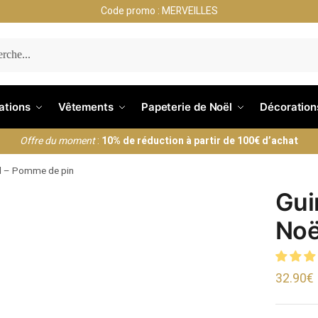
Code promo : MERVEILLES
ERCHE
nations
Vêtements
Papeterie de Noël
Décoration
Offre du moment
:
10% de réduction à partir de 100€ d’achat
ël – Pomme de pin
Gui
Noë
32.90
€