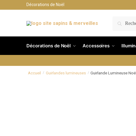
Décorations de Noël
RECH
Décorations de Noël
Accessoires
Illumi
Accueil
Guirlandes lumineuses
Guirlande Lumineuse No
/
/