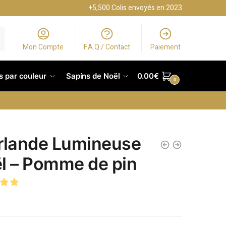
+5,500 Colis envoyés en 2023
Mon Compte
F.A.Q / Contact
Paiement
s par couleur
Sapins de Noël
0.00
€
0
rlande Lumineuse
l – Pomme de pin