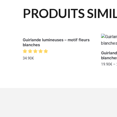
PRODUITS SIMI
Guirlande lumineuses – motif fleurs
blanches
Guirland
blanche
34.90
€
19.90
€
–