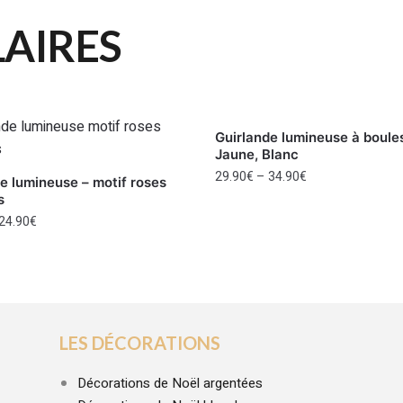
LAIRES
Guirlande lumineuse à boules
Jaune, Blanc
29.90
€
–
34.90
€
e lumineuse – motif roses
s
24.90
€
LES DÉCORATIONS
Décorations de Noël argentées