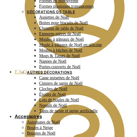
Formes en polystyrène
Formes plastiques transparentes
DÉCORATIONS DE TABLE
Assiettes de Noël
Boites pour biscuits de Noël
Chemins de table de Noël
Emporte-pièces de Noël
Moules à gâteaux de Noël
Moule à gâteaux de Noël en silicone
Moules à bûches de Noël
Mugs & Tasses de Noël
Nappes de Noël
Portes-couverts de Noël
F.A.Q / Contact
AUTRES DÉCORATIONS
Casse noisettes de Noël
Cimiers de sapin de Noël
Cloches de Noël
Étoiles de Noël
Lots de boules de Noël
Noeuds de Noël
Tapis de neige et neige artificielle
Accessoires
Automates de Noël
Boules à Neige
Bougies de Noël