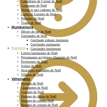
Calendriers de l’avent de Noël
Couronnes de Noël
Hottes et sacs cadeaux de Noël
Lutins et Gnomes de Noël
Peluches de Noël
Trains de Noël
Illuminations
Décors de rue de Noël
Guirlandes de Noël
Guirlande rideaux lumineux
Guirlandes guinguette
Paiement
Guirlandes lumineuses
Lettres lumineuses de Noël
Personnages acryliques illuminés de Noël
Projecteurs de Noël
Scènes de Noël
Structures gonflables de Noël
Villages de Noël
Vêtements
Bonnets de Noël
Chaussettes de Noël
Cravates de Noël
Housses de chaise de Noël
Housses de couette Noël
Housses de coussin de Noël