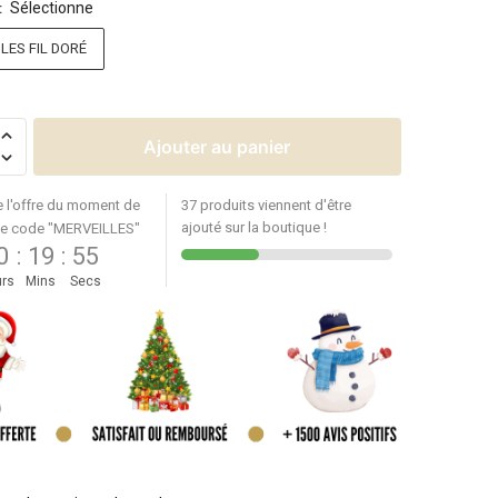
Sélectionne
:
ES FIL DORÉ
Ajouter au panier
e l'offre du moment de
37 produits viennent d'être
ajouté sur la boutique !
le code "MERVEILLES"
0
:
19
:
55
rs
Mins
Secs