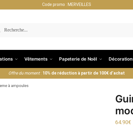
Code promo : MERVEILLES
RECHERCHE
nations
Vêtements
Papeterie de Noël
Décoration
Offre du moment
:
10% de réduction à partir de 100€ d’achat
erne à ampoules
Gui
mod
64.90
€