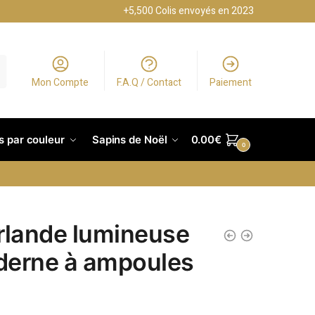
+5,500 Colis envoyés en 2023
Mon Compte
F.A.Q / Contact
Paiement
s par couleur
Sapins de Noël
0.00
€
0
rlande lumineuse
erne à ampoules