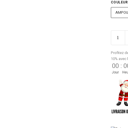
COULEUR
AMPOUL
Profitez d
10% avec 
00
:
0
Jour
Heu