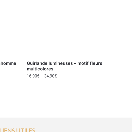
onhomme
Guirlande lumineuses – motif fleurs
multicolores
16.90
€
–
34.90
€
LIENS UTILES