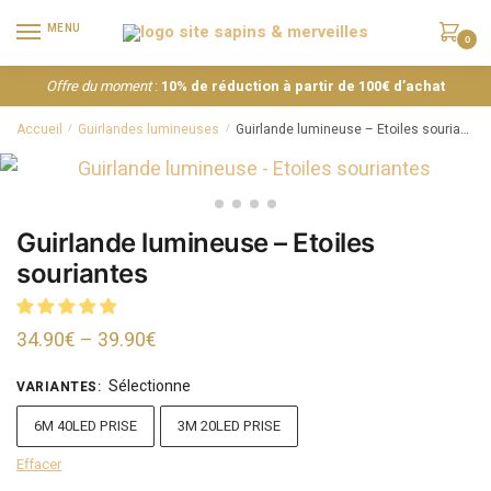
MENU
0
Offre du moment
:
10% de réduction à partir de 100€ d’achat
Accueil
Guirlandes lumineuses
Guirlande lumineuse – Etoiles souriantes
/
/
Guirlande lumineuse – Etoiles
souriantes
34.90
€
–
39.90
€
Sélectionne
VARIANTES
:
6M 40LED PRISE
3M 20LED PRISE
Effacer