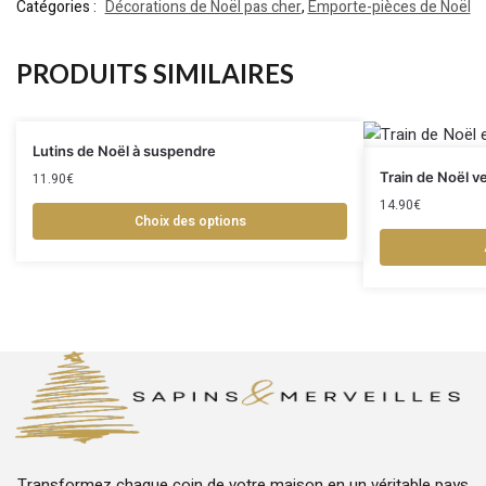
Catégories :
Décorations de Noël pas cher
,
Emporte-pièces de Noël
PRODUITS SIMILAIRES
Lutins de Noël à suspendre
Train de Noël ve
11.90
€
14.90
€
Choix des options
Transformez chaque coin de votre maison en un véritable pays