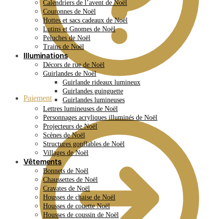
Calendriers de l’avent de Noël
Couronnes de Noël
Hottes et sacs cadeaux de Noël
Lutins et Gnomes de Noël
Peluches de Noël
Trains de Noël
Illuminations
Décors de rue de Noël
Guirlandes de Noël
Guirlande rideaux lumineux
Guirlandes guinguette
Paiement
Guirlandes lumineuses
Lettres lumineuses de Noël
Personnages acryliques illuminés de Noël
Projecteurs de Noël
Scènes de Noël
Structures gonflables de Noël
Villages de Noël
Vêtements
Bonnets de Noël
Chaussettes de Noël
Cravates de Noël
Housses de chaise de Noël
Housses de couette Noël
Housses de coussin de Noël