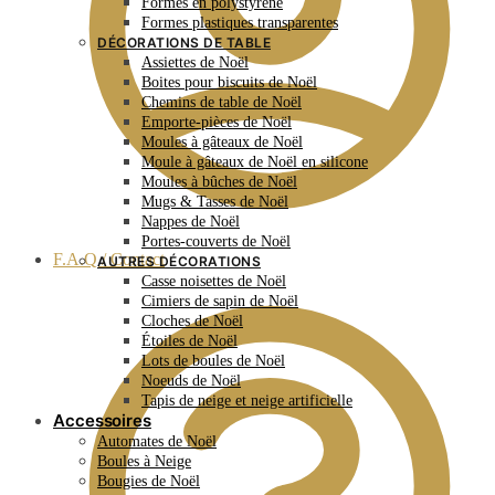
Formes en polystyrène
Formes plastiques transparentes
DÉCORATIONS DE TABLE
Assiettes de Noël
Boites pour biscuits de Noël
Chemins de table de Noël
Emporte-pièces de Noël
Moules à gâteaux de Noël
Moule à gâteaux de Noël en silicone
Moules à bûches de Noël
Mugs & Tasses de Noël
Nappes de Noël
Portes-couverts de Noël
F.A.Q / Contact
AUTRES DÉCORATIONS
Casse noisettes de Noël
Cimiers de sapin de Noël
Cloches de Noël
Étoiles de Noël
Lots de boules de Noël
Noeuds de Noël
Tapis de neige et neige artificielle
Accessoires
Automates de Noël
Boules à Neige
Bougies de Noël