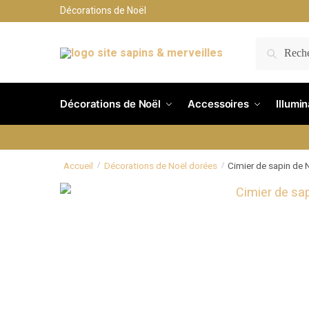
Décorations de Noël
RECH
Décorations de Noël
Accessoires
Illumi
Accueil
Décorations de Noël dorées
Cimier de sapin de N
/
/