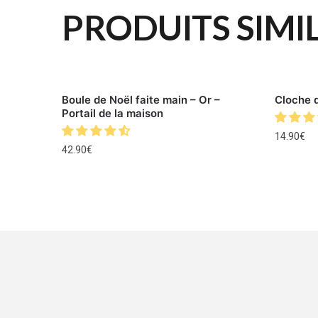
PRODUITS SIMI
Boule de Noël faite main – Or –
Cloche 
Portail de la maison
14.90
€
42.90
€