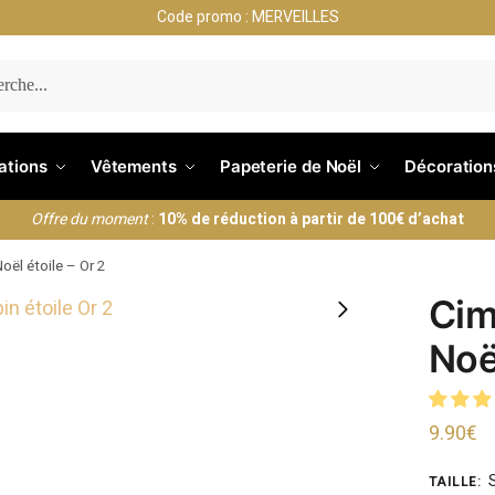
Code promo : MERVEILLES
ERCHE
nations
Vêtements
Papeterie de Noël
Décoration
Offre du moment
:
10% de réduction à partir de 100€ d’achat
oël étoile – Or 2
Cim
Noël
9.90
€
TAILLE
: