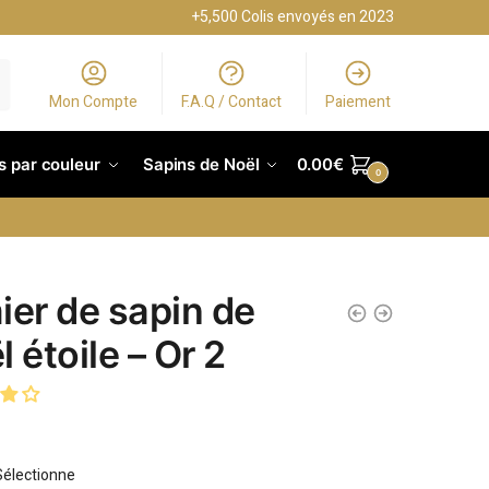
+5,500 Colis envoyés en 2023
Mon Compte
F.A.Q / Contact
Paiement
s par couleur
Sapins de Noël
0.00
€
0
ier de sapin de
 étoile – Or 2
Sélectionne