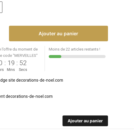
Ajouter au panier
e l'offre du moment de
Moins de 22 articles restants !
le code "MERVEILLES"
0
:
19
:
52
rs
Mins
Secs
Ajouter au panier