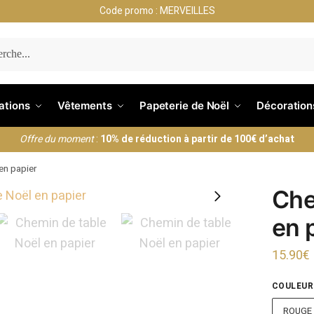
Code promo : MERVEILLES
ERCHE
nations
Vêtements
Papeterie de Noël
Décoration
Offre du moment
:
10% de réduction à partir de 100€ d’achat
en papier
Che
en 
15.90
€
COULEUR
ROUGE