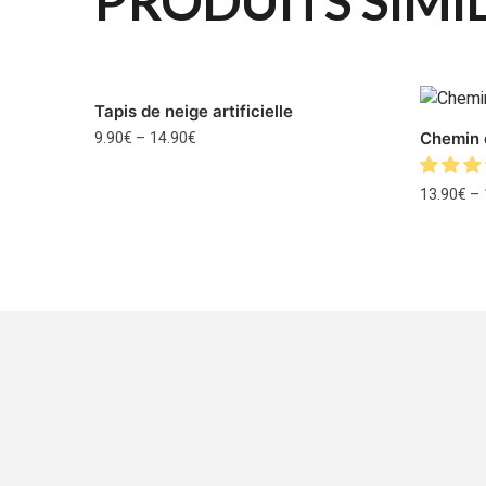
PRODUITS SIMI
Tapis de neige artificielle
9.90
€
–
14.90
€
Chemin d
13.90
€
–