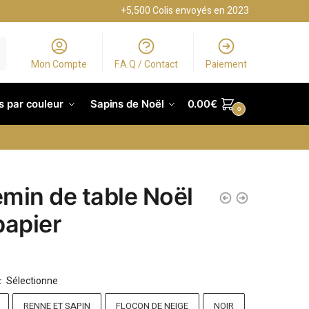
+5,500 Colis envoyés en 2023
Mon Compte
F.A.Q / Contact
Paiement
s par couleur
Sapins de Noël
0.00
€
0
min de table Noël
papier
Sélectionne
:
RENNE ET SAPIN
FLOCON DE NEIGE
NOIR