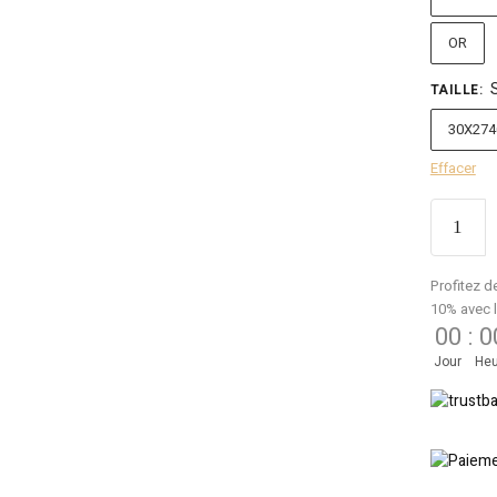
OR
TAILLE
:
30X27
Effacer
Profitez d
10% avec 
00
:
0
Jour
Heu