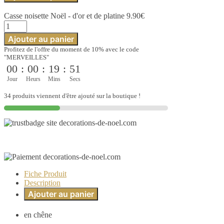
noisette
Casse noisette Noël - d'or et de platine
9.90
€
Noël
quantité
-
de
d'or
Ajouter au panier
Casse
et
Profitez de l'offre du moment de 10% avec le code
noisette
de
"MERVEILLES"
Noël
platine
00
:
00
:
19
:
51
-
d'or
Jour
Heurs
Mins
Secs
et
de
34 produits viennent d'être ajouté sur la boutique !
platine
Fiche Produit
Description
Ajouter au panier
en chêne