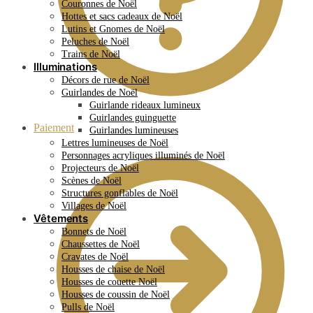
Couronnes de Noël
Hottes et sacs cadeaux de Noël
Lutins et Gnomes de Noël
Peluches de Noël
Trains de Noël
Illuminations
Décors de rue de Noël
Guirlandes de Noël
Guirlande rideaux lumineux
Guirlandes guinguette
Paiement
Guirlandes lumineuses
Lettres lumineuses de Noël
Personnages acryliques illuminés de Noël
Projecteurs de Noël
Scènes de Noël
Structures gonflables de Noël
Villages de Noël
Vêtements
Bonnets de Noël
Chaussettes de Noël
Cravates de Noël
Housses de chaise de Noël
Housses de couette Noël
Housses de coussin de Noël
Pulls de Noël