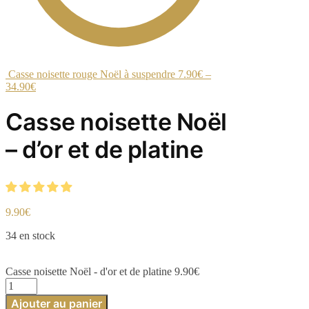
Casse noisette rouge Noël à suspendre
7.90
€
–
34.90
€
Casse noisette Noël
– d’or et de platine
9.90
€
34 en stock
Casse noisette Noël - d'or et de platine
9.90
€
quantité
de
Ajouter au panier
Casse