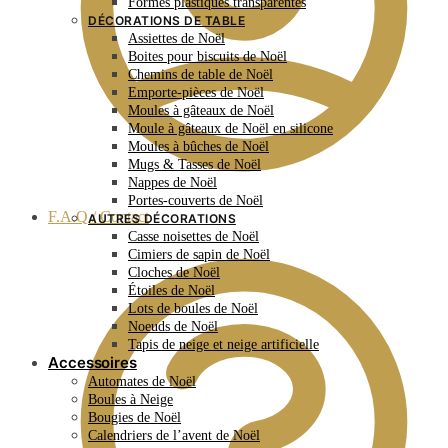
Formes plastiques transparentes
DÉCORATIONS DE TABLE
Assiettes de Noël
Boites pour biscuits de Noël
Chemins de table de Noël
Emporte-pièces de Noël
Moules à gâteaux de Noël
Moule à gâteaux de Noël en silicone
Moules à bûches de Noël
Mugs & Tasses de Noël
Nappes de Noël
Portes-couverts de Noël
F.A.Q / Contact
AUTRES DÉCORATIONS
Casse noisettes de Noël
Cimiers de sapin de Noël
Cloches de Noël
Étoiles de Noël
Lots de boules de Noël
Noeuds de Noël
Tapis de neige et neige artificielle
Accessoires
Automates de Noël
Boules à Neige
Bougies de Noël
Calendriers de l’avent de Noël