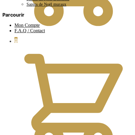
Sapins de Noël muraux
Parcourir
Mon Compte
F.A.Q / Contact
0
0.00
€