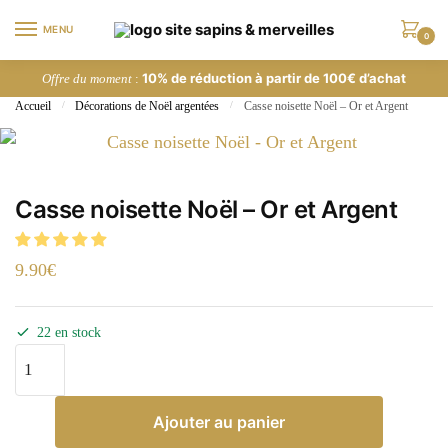
MENU
0
10% de réduction à partir de 100€ d’achat
Offre du moment
:
Accueil
/
Décorations de Noël argentées
/
Casse noisette Noël – Or et Argent
Casse noisette Noël – Or et Argent
9.90
€
22 en stock
Ajouter au panier