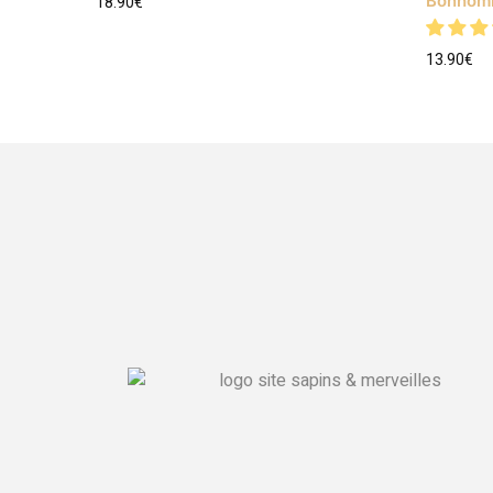
Bonhomm
18.90
€
13.90
€