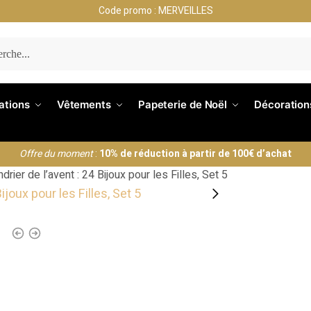
Code promo : MERVEILLES
ERCHE
nations
Vêtements
Papeterie de Noël
Décoration
Offre du moment
:
10% de réduction à partir de 100€ d’achat
drier de l’avent : 24 Bijoux pour les Filles, Set 5