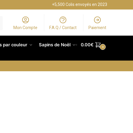
+5,500 Colis envoyés en 2023
Mon Compte
F.A.Q / Contact
Paiement
s par couleur
Sapins de Noël
0.00
€
0