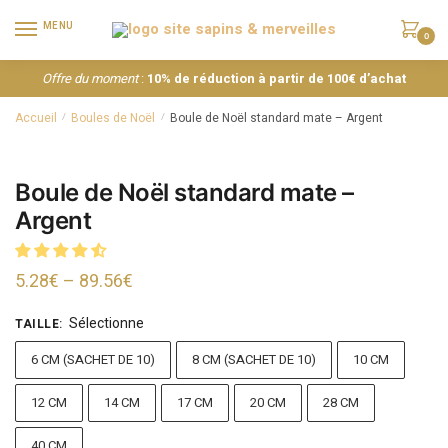
MENU
0
Offre du moment
:
10% de réduction à partir de 100€ d’achat
Accueil
Boules de Noël
Boule de Noël standard mate – Argent
/
/
Boule de Noël standard mate –
Argent
5.28
€
–
89.56
€
Sélectionne
TAILLE
:
6 CM (SACHET DE 10)
8 CM (SACHET DE 10)
10 CM
12 CM
14 CM
17 CM
20 CM
28 CM
40 CM