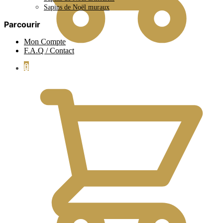
Sapins de Noël muraux
Parcourir
Mon Compte
F.A.Q / Contact
0
0.00
€