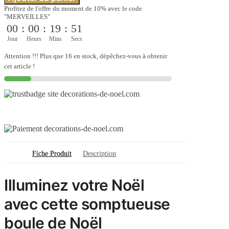
Boule
Profitez de l'offre du moment de 10% avec le code
de
"MERVEILLES"
Noël
00
:
00
:
19
:
50
gonflable
60
Jour
Heurs
Mins
Secs
cm
-
Attention !!! Plus que 16 en stock, dépêchez-vous à obtenir
Flocon
cet article !
or
Fiche Produit
Description
Illuminez votre Noël
avec cette somptueuse
boule de Noël