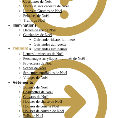
Couronnes de Noël
Hottes et sacs cadeaux de Noël
Lutins et Gnomes de Noël
Peluches de Noël
Trains de Noël
Illuminations
Décors de rue de Noël
Guirlandes de Noël
Guirlande rideaux lumineux
Guirlandes guinguette
Paiement
Guirlandes lumineuses
Lettres lumineuses de Noël
Personnages acryliques illuminés de Noël
Projecteurs de Noël
Scènes de Noël
Structures gonflables de Noël
Villages de Noël
Vêtements
Bonnets de Noël
Chaussettes de Noël
Cravates de Noël
Housses de chaise de Noël
Housses de couette Noël
Housses de coussin de Noël
Pulls de Noël