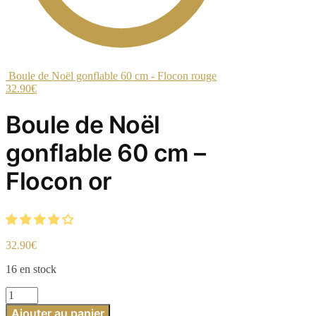
Boule de Noël gonflable 60 cm - Flocon rouge
32.90
€
Boule de Noël
gonflable 60 cm –
Flocon or
32.90
€
16 en stock
quantité
de
Ajouter au panier