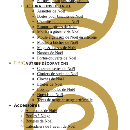
Formes plastiques transparentes
DÉCORATIONS DE TABLE
Assiettes de Noël
Boites pour biscuits de Noël
Chemins de table de Noël
Emporte-pièces de Noël
Moules à gâteaux de Noël
Moule à gâteaux de Noël en silicone
Moules à bûches de Noël
Mugs & Tasses de Noël
Nappes de Noël
Portes-couverts de Noël
F.A.Q / Contact
AUTRES DÉCORATIONS
Casse noisettes de Noël
Cimiers de sapin de Noël
Cloches de Noël
Étoiles de Noël
Lots de boules de Noël
Noeuds de Noël
Tapis de neige et neige artificielle
Accessoires
Automates de Noël
Boules à Neige
Bougies de Noël
Calendriers de l’avent de Noël