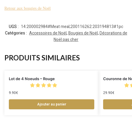
Retour aux bougies de Noël
UGS :
14:200002984#Meat meal;200116262:203194813#1pc
Catégories :
Accessoires de Noël
,
Bougies de Noël
,
Décorations de
Noël pas cher
PRODUITS SIMILAIRES
Lot de 4 Noeuds – Rouge
Couronne de No
9.90
€
29.90
€
Ajouter au panier