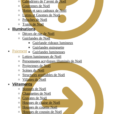
Calendriers de l’avent de Noël
Couronnes de Noël
Hottes et sacs cadeaux de Noël
Lutins et Gnomes de Noël
Peluches de Noël
Trains de Noël
Illuminations
Décors de rue de Noël
Guirlandes de Noël
Guirlande rideaux lumineux
Guirlandes guinguette
Paiement
Guirlandes lumineuses
Lettres lumineuses de Noël
Personnages acryliques illuminés de Noël
Projecteurs de Noël
Scènes de Noël
Structures gonflables de Noël
Villages de Noël
Vêtements
Bonnets de Noël
Chaussettes de Noël
Cravates de Noël
Housses de chaise de Noël
Housses de couette Noël
Housses de coussin de Noël