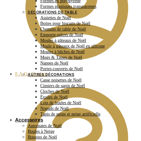
Formes en polystyrène
Formes plastiques transparentes
DÉCORATIONS DE TABLE
Assiettes de Noël
Boites pour biscuits de Noël
Chemins de table de Noël
Emporte-pièces de Noël
Moules à gâteaux de Noël
Moule à gâteaux de Noël en silicone
Moules à bûches de Noël
Mugs & Tasses de Noël
Nappes de Noël
Portes-couverts de Noël
F.A.Q / Contact
AUTRES DÉCORATIONS
Casse noisettes de Noël
Cimiers de sapin de Noël
Cloches de Noël
Étoiles de Noël
Lots de boules de Noël
Noeuds de Noël
Tapis de neige et neige artificielle
Accessoires
Automates de Noël
Boules à Neige
Bougies de Noël